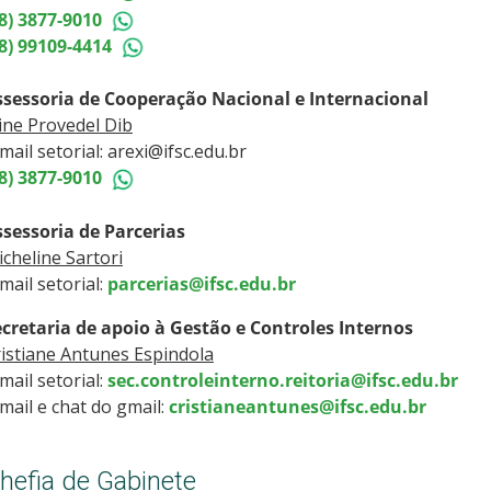
8) 3877-9010
48) 99109-4414
ssessoria de Cooperação Nacional e Internacional
ine Provedel Dib
mail setorial: arexi@ifsc.edu.br
48) 3877-9010
ssessoria de Parcerias
cheline Sartori
mail setorial:
parcerias@ifsc.edu.br
ecretaria de apoio à Gestão e Controles Internos
istiane Antunes Espindola
mail setorial:
sec.controleinterno.reitoria@ifsc.edu.br
mail e chat do gmail:
cristianeantunes@ifsc.edu.br
hefia de Gabinete