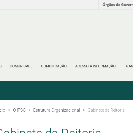
Órgãos do Gover
S
COMUNIDADE
COMUNICAÇÃO
ACESSO À INFORMAÇÃO
TRAN
ício
O IFSC
Estrutura Organizacional
Gabinete da Reitoria