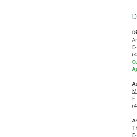
D
D
An
E-
(
Cu
A
A
M
E-
(4
As
T
E-