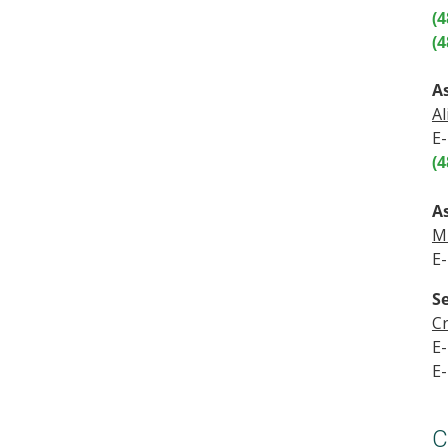
(4
(
A
Al
E-
(
A
Mi
E-
S
Cr
E-
E-
C