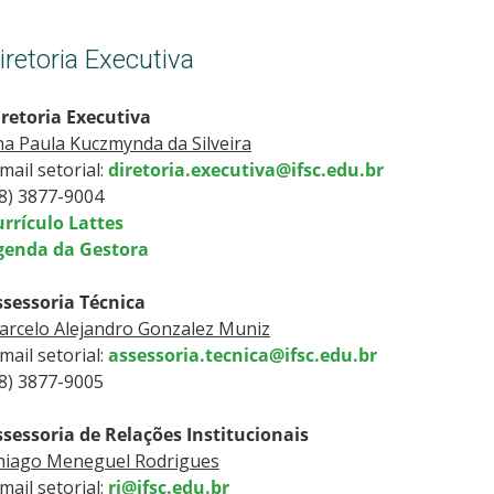
iretoria Executiva
iretoria Executiva
a Paula Kuczmynda da Silveira
mail setorial:
diretoria.executiva@ifsc.edu.br
48) 3877-9004
rrículo Lattes
genda da Gestora
ssessoria Técnica
arcelo Alejandro Gonzalez Muniz
mail setorial:
assessoria.tecnica@ifsc.edu.br
8) 3877-9005
sessoria de Relações Institucionais
hiago Meneguel Rodrigues
mail setorial:
ri@ifsc.edu.br