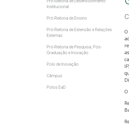
Pró-Reitoria de Desenvolvimento
Institucional
C
Pró-Reitoria de Ensino
Pró-Reitoria de Extensão e Relações
O 
Externas
ad
re
Pró-Reitoria de Pesquisa, Pós-
as
Graduação e Inovação
ca
Polo de Inovação
IF
qu
Câmpus
Di
Polos EaD
O 
Re
B
Re