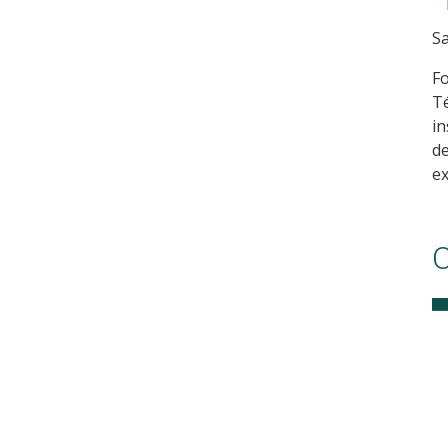
S
F
T
in
d
ex