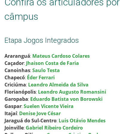
Confira os articuladores por
câmpus
Etapa Jogos Integrados
Araranguá
:
Mateus Car
doso Colares
Caçador
:
Jhaison Costa de Faria
Canoinhas
:
Saulo Testa
Chapecó
:
Éder Ferrari
Criciúma
:
Leandro Almeida da Silva
Florianópolis
:
Leandro Augusto Romansini
Garopaba
:
Eduardo Batista von Borowski
Gaspar
:
Suelen Vicente Vieira
Itajaí
:
Denise Jove César
Jaraguá do Sul-Centro
:
Luis Otávio Mendes
Joinville
:
Gabriel Ribeiro Cordeiro