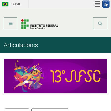
BRASIL
Órgãos do Governo
Acesso à informação
Legislação
Articuladores