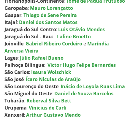
Florianópolis-Continente
:
Tomé de Pádua Frut
uoso
Garopaba
:
Mauro Lorençatto
Gaspar
:
Thiago de Sene Pereira
Itajaí
:
Daniel
dos Santos Matos
Jaraguá do Sul-Centro
:
Luis Otávio Mendes
Jaraguá do Sul - Rau:
Laline Broetto
Joinville
:
Gabriel Ribeiro Cordeiro
e
Maríndia
Anversa Vieira
Lages
:
Júlio Rafael Bueno
Palhoça Bilíngue
:
Victor
Hugo Felipe Bernardes
São Carlos
:
Isaura Wolschick
São José
:
Ícaro Niculas de Araújo
São Lourenço do Oeste
:
Inácio de Loyola Ruas Lima
São Miguel do Oeste
:
Daniel de Souza Barcelos
Tubarão
:
Roberval S
ilva Bett
Urupema
:
Vinicius de Carli
Xanxerê
:
Arthur Gustavo Mendo