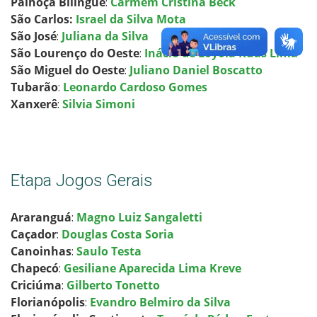
Palhoça Bilíngue
:
Carmem Cristina Beck
São Carlos:
I
srael da Silva Mota
São José
:
Juliana da Silva
São Lourenço do Oeste
:
Inácio de Loyola Ruas Lima
São Miguel do Oeste
:
Juliano Daniel Boscatto
Tubarão
:
Leonardo Cardoso Gomes
Xanxerê
:
Silvia Simoni
Etapa Jogos Gerais
Araranguá
:
Magno Luiz Sangaletti
Caçador
:
Douglas Costa Soria
Canoinhas
:
Saulo Testa
Chapecó
:
Gesiliane Aparecida Lima Kreve
Criciúma
:
Gilberto Tonetto
Florianópolis
:
Evandro Belmiro da Silva