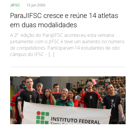
JIFSC
12 jun 2026
ParaJIFSC cresce e reúne 14 atletas
em duas modalidades
A 2ª edição do ParaJIFSC aconteceu esta semana
juntamente com o JIFSC e teve um aumento no número
de competidores. Participaram 14 estudantes de oito
câmpus do IFSC - [...]