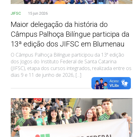
JIFSC
15 jun 2026
Maior delegação da história do
Câmpus Palhoça Bilíngue participa da
13ª edição dos JIFSC em Blumenau
O Câmpus Palhoça Bilíngue participou da 13ª edição
dos Jogos do Instituto Federal de Santa Catarina
(JIFSC), etapa dos cursos integrados, realizada entre os
dias 9 e 11 de junho de 2026, [...]