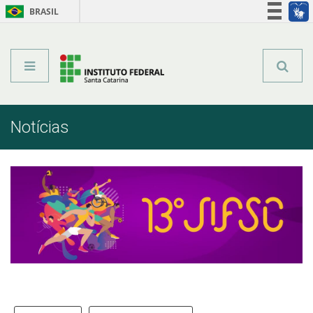
BRASIL
Órgãos do Governo
Acesso à informação
Legislação
Notícias