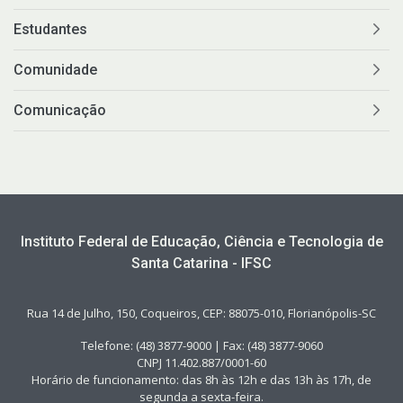
Estudantes
Comunidade
Comunicação
Instituto Federal de Educação, Ciência e Tecnologia de
Santa Catarina - IFSC
Rua 14 de Julho, 150, Coqueiros, CEP: 88075-010, Florianópolis-SC
Telefone: (48) 3877-9000 | Fax: (48) 3877-9060
CNPJ 11.402.887/0001-60
Horário de funcionamento: das 8h às 12h e das 13h às 17h, de
segunda a sexta-feira.