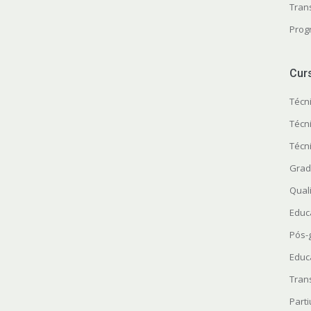
Tran
Prog
Cur
Técn
Técn
Técn
Grad
Quali
Educ
Pós-
Educ
Tran
Parti