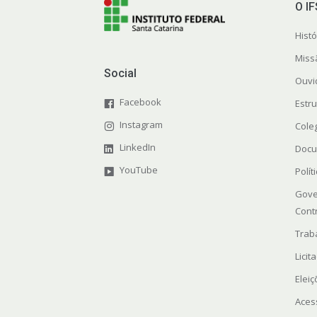
O I
Histó
Miss
Social
Ouvi
Facebook
Estr
Instagram
Cole
LinkedIn
Docu
YouTube
Polít
Gove
Cont
Trab
Licit
Elei
Aces