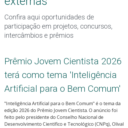
externas
Apoio a eventos
Confira aqui oportunidades de
Programa Institucional de Bolsa de Iniciação à Docência -
PIBID
participação em projetos, concursos,
intercâmbios e prêmios
Residência Pedagógica
Programa de Educação Tutorial | PET
Prêmio Jovem Cientista 2026
Empresa Júnior
terá como tema 'Inteligência
Equipes de competição
Artificial para o Bem Comum'
Oportunidades externas
"Inteligência Artificial para o Bem Comum" é o tema da
edição 2026 do Prêmio Jovem Cientista. O anúncio foi
Editais Encerrados
feito pelo presidente do Conselho Nacional de
Desenvolvimento Científico e Tecnológico (CNPq), Olival