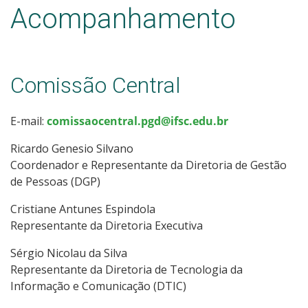
Entregas
Acompanhamento
Links Úteis
Perguntas Frequentes
Comissão Central
Relatórios e Resultados
E-mail:
comissaocentral.pgd@ifsc.edu.br
Ricardo Genesio Silvano
Coordenador e Representante da Diretoria de Gestão
de Pessoas (DGP)
Cristiane Antunes Espindola
Representante da Diretoria Executiva
Sérgio Nicolau da Silva
Representante da Diretoria de Tecnologia da
Informação e Comunicação (DTIC)