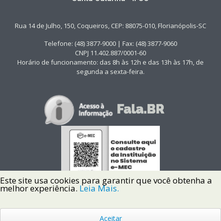
Rua 14 de Julho, 150, Coqueiros, CEP: 88075-010, Florianópolis-SC
Telefone: (48) 3877-9000 | Fax: (48) 3877-9060
CNPJ 11.402.887/0001-60
Horário de funcionamento: das 8h às 12h e das 13h às 17h, de
segunda a sexta-feira.
Este site usa cookies para garantir que você obtenha a
melhor experiência.
Leia Mais.
Aceitar
Copyright © 2022 Instituto Federal de Santa Catarina IFSC