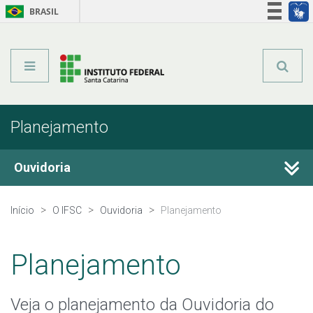
BRASIL
Órgãos do Governo
Acesso à informação
Legislação
Planejamento
Ouvidoria
Conheça a Ouvidoria
Início
O IFSC
Ouvidoria
Planejamento
Legislação e Normas
Planejamento
Conselho de Usuários
Veja o planejamento da Ouvidoria do