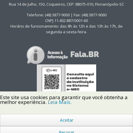
Rua 14 de Julho, 150, Coqueiros, CEP: 88075-010, Florianópolis-SC
Telefone: (48) 3877-9000 | Fax: (48) 3877-9060
CNPJ 11.402.887/0001-60
Horário de funcionamento: das 8h às 12h e das 13h às 17h, de
segunda a sexta-feira.
Este site usa cookies para garantir que você obtenha a
melhor experiência.
Leia Mais.
Aceitar
Copyright © 2022 Instituto Federal de Santa Catarina IFSC
Todos os Direitos Reservados.
Recusar