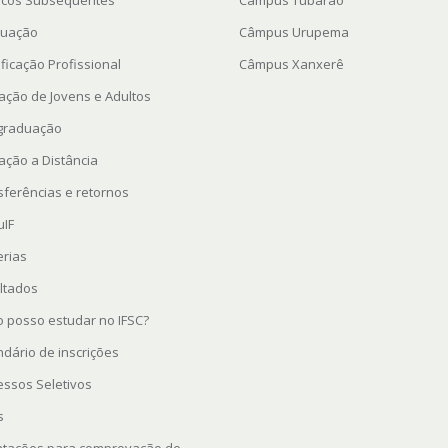
icos Subsequentes
Câmpus Tubarão
uação
Câmpus Urupema
ficação Profissional
Câmpus Xanxerê
ação de Jovens e Adultos
graduação
ação a Distância
sferências e retornos
uIF
erias
ltados
 posso estudar no IFSC?
ndário de inscrições
essos Seletivos
s