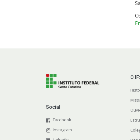
Sa
Os
Fr
O I
Histó
Miss
Social
Ouvi
Facebook
Estr
Instagram
Cole
LinkedIn