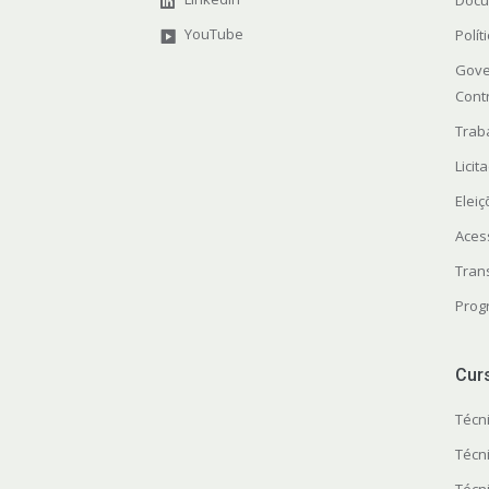
Docu
YouTube
Polít
Gove
Cont
Trab
Licit
Elei
Aces
Tran
Prog
Cur
Técn
Técn