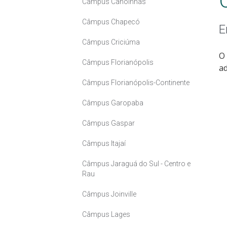
Câmpus Canoinhas
Câmpus Chapecó
E
Câmpus Criciúma
O 
Câmpus Florianópolis
ad
Câmpus Florianópolis-Continente
Câmpus Garopaba
Câmpus Gaspar
Câmpus Itajaí
Câmpus Jaraguá do Sul - Centro e
Rau
Câmpus Joinville
Câmpus Lages