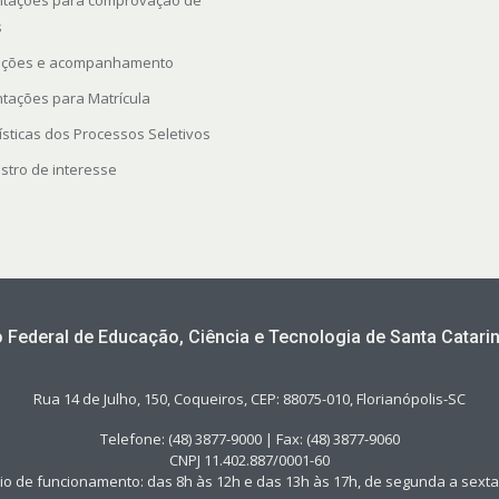
ntações para comprovação de
s
rições e acompanhamento
ntações para Matrícula
ísticas dos Processos Seletivos
stro de interesse
to Federal de Educação, Ciência e Tecnologia de Santa Catarin
Rua 14 de Julho, 150, Coqueiros, CEP: 88075-010, Florianópolis-SC
Telefone: (48) 3877-9000 | Fax: (48) 3877-9060
CNPJ 11.402.887/0001-60
io de funcionamento: das 8h às 12h e das 13h às 17h, de segunda a sexta-