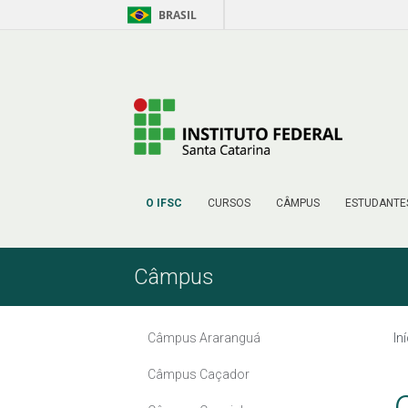
BRASIL
Skip to Content
O IFSC
CURSOS
CÂMPUS
ESTUDANTE
Câmpus
Câmpus Araranguá
In
Câmpus Caçador