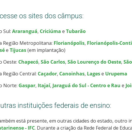
cesse os sites dos câmpus:
o Sul:
Araranguá
,
Criciúma
e
Tubarão
a Região Metropolitana:
Florianópolis
,
Florianópolis-Cont
sé
e
Tijucas
(em implantação)
o Oeste:
Chapecó
,
São Carlos
,
São Lourenço do Oeste
,
São
 Região Central:
Caçador
,
Canoinhas
,
Lages
e
Urupema
o Norte:
Gaspar
,
Itajaí
,
Jaraguá do Sul - Centro e Rau
e
Joi
utras instituições federais de ensino:
mbém está presente, em outras cidades do estado, outro ins
tarinense - IFC
. Durante a criação da Rede Federal de Educa