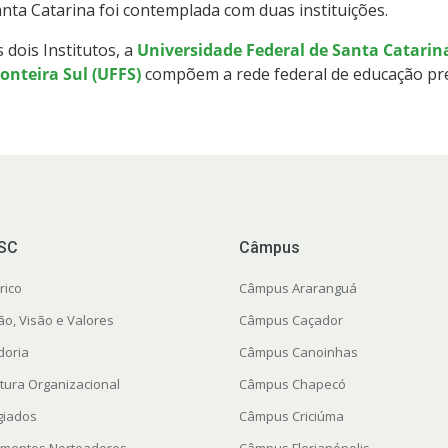
nta Catarina foi contemplada com duas instituições.
 dois Institutos, a
Universidade Federal de Santa Catarin
onteira Sul (UFFS)
compõem a rede federal de educação pre
FSC
Câmpus
rico
Câmpus Araranguá
ão, Visão e Valores
Câmpus Caçador
doria
Câmpus Canoinhas
utura Organizacional
Câmpus Chapecó
giados
Câmpus Criciúma