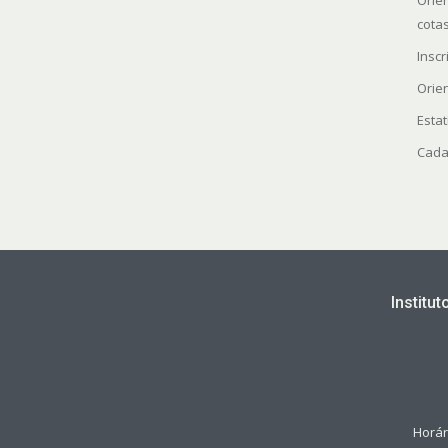
Orie
cota
Insc
Orie
Estat
Cada
Institu
Horár