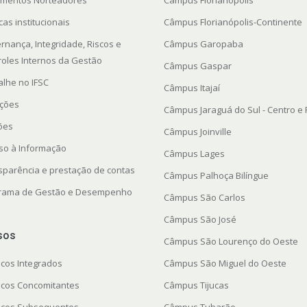
mentos Norteadores
Câmpus Florianópolis
icas institucionais
Câmpus Florianópolis-Continente
rnança, Integridade, Riscos e
Câmpus Garopaba
roles Internos da Gestão
Câmpus Gaspar
alhe no IFSC
Câmpus Itajaí
ações
Câmpus Jaraguá do Sul - Centro e
ções
Câmpus Joinville
so à Informação
Câmpus Lages
sparência e prestação de contas
Câmpus Palhoça Bilíngue
rama de Gestão e Desempenho
Câmpus São Carlos
Câmpus São José
sos
Câmpus São Lourenço do Oeste
icos Integrados
Câmpus São Miguel do Oeste
icos Concomitantes
Câmpus Tijucas