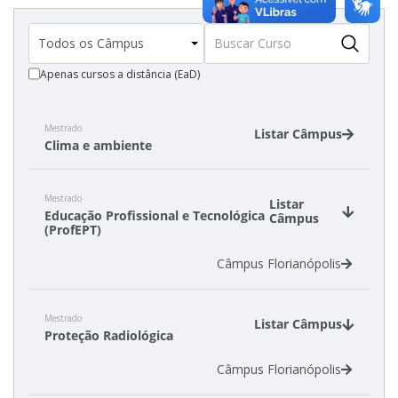
Apenas cursos a distância (EaD)
Mestrado
Listar Câmpus
Clima e ambiente
Câmpus Florianópolis
Mestrado
Câmpus Garopaba
Listar
Educação Profissional e Tecnológica
Câmpus
Câmpus Itajaí
(ProfEPT)
Câmpus Florianópolis
Mestrado
Listar Câmpus
Proteção Radiológica
Câmpus Florianópolis