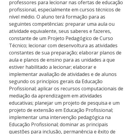
professores para lecionar nas ofertas de educação
Como posso estudar no IFSC?
profissional, especialmente em cursos técnicos de
nível médio. O aluno terá formação para as
Calendário de inscrições
seguintes competências: preparar uma aula ou
atividade equivalente, seus saberes e fazeres,
constante de um Projeto Pedagógico de Curso
Processos Seletivos
Técnico; lecionar com desenvoltura as atividades
constantes de sua preparação; elaborar planos de
Cotas
aula e planos de ensino para as unidades a que
estiver habilitado a lecionar; elaborar e
Orientações para comprovação de cotas
implementar avaliação de atividades e de alunos
segundo os princípios gerais da Educação
Inscrições e acompanhamento
Profissional; aplicar os recursos computacionais de
mediação da aprendizagem em atividades
Orientações para Matrícula
educativas; planejar um projeto de pesquisa e um
projeto de extensão em Educação Profissional;
implementar uma intervenção pedagógica na
Estatísticas dos Processos Seletivos
Educação Profissional; dominar as principais
questões para inclusão, permanência e êxito de
Cadastro de interesse