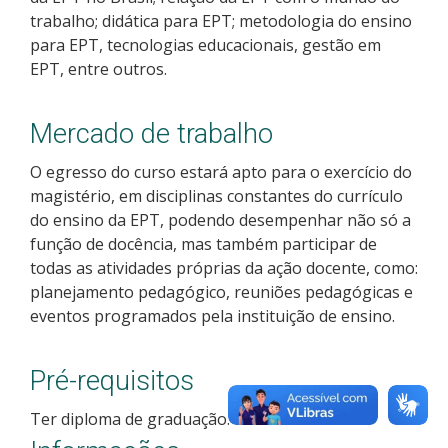
trabalho; didática para EPT; metodologia do ensino
Como posso estudar no IFSC?
para EPT, tecnologias educacionais, gestão em
EPT, entre outros.
Calendário de inscrições
Mercado de trabalho
Processos Seletivos
O egresso do curso estará apto para o exercício do
Cotas
magistério, em disciplinas constantes do currículo
do ensino da EPT, podendo desempenhar não só a
Orientações para comprovação de cotas
função de docência, mas também participar de
todas as atividades próprias da ação docente, como:
Inscrições e acompanhamento
planejamento pedagógico, reuniões pedagógicas e
eventos programados pela instituição de ensino.
Orientações para Matrícula
Pré-requisitos
Estatísticas dos Processos Seletivos
Ter diploma de graduação.
Cadastro de interesse