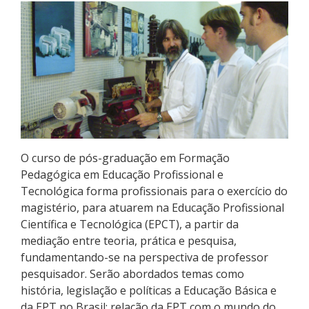
Pós-graduação
Educação a Distância
Educação de Jovens e Adultos
Transferências e retornos
PartiuIF
O curso de pós-graduação em Formação
Pedagógica em Educação Profissional e
Parcerias
Tecnológica forma profissionais para o exercício do
magistério, para atuarem na Educação Profissional
Científica e Tecnológica (EPCT), a partir da
mediação entre teoria, prática e pesquisa,
Processo de Inscrição
fundamentando-se na perspectiva de professor
pesquisador. Serão abordados temas como
Resultados
história, legislação e políticas a Educação Básica e
da EPT no Brasil; relação da EPT com o mundo do