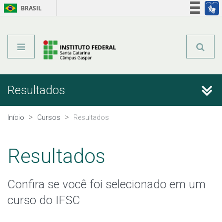
BRASIL
Órgãos do Governo
Acesso à informação
Legislação
Técnicos Integrados
Resultados
Técnicos Subsequentes
Início
Cursos
Resultados
Qualificação Profissional e Idiomas
Resultados
Graduação
Confira se você foi selecionado em um
Especialização
curso do IFSC
Educação a Distância