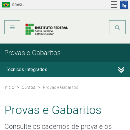
BRASIL
Órgãos do Governo
Acesso à informação
Legislação
Provas e Gabaritos
Técnicos Integrados
Técnicos Subsequentes
Início
Cursos
Provas e Gabaritos
Qualificação Profissional e Idiomas
Provas e Gabaritos
Graduação
Consulte os cadernos de prova e os