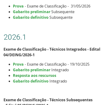
Processos Seletivos
Prova
- Exame de Classificação - 31/05/2026
Gabarito preliminar
Subsequente
Gabarito definitivo
Subsequente
Cotas
Inscrições e acompanhamento
2026.1
Orientações para Matrícula
Exame de Classificação - Técnicos Integrados - Edital
04/DEING/2026-1
Transferências e Retornos
Prova
- Exame de Classificação - 19/10/2025
Provas e Gabaritos
Gabarito preliminar
Integrado
Resposta aos rescursos
Estatísticas dos Processos Seletivos
Gabarito definitivo
Integrado
Exame de Classificação - Técnicos Subsequentes