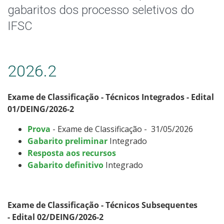
Especialização
gabaritos dos processo seletivos do
IFSC
Educação a Distância
Todos os cursos
2026.2
Exame de Classificação - Técnicos Integrados - Edital
Processo de Inscrição
01/DEING/2026-2
Prova
- Exame de Classificação - 31/05/2026
Resultados
Gabarito preliminar
Integrado
Resposta aos recursos
Resultados Vagas Remanescentes
Gabarito definitivo
Integrado
Como posso estudar no IFSC?
Exame de Classificação - Técnicos Subsequentes
Calendário de inscrições
- Edital 02/DEING/2026-2