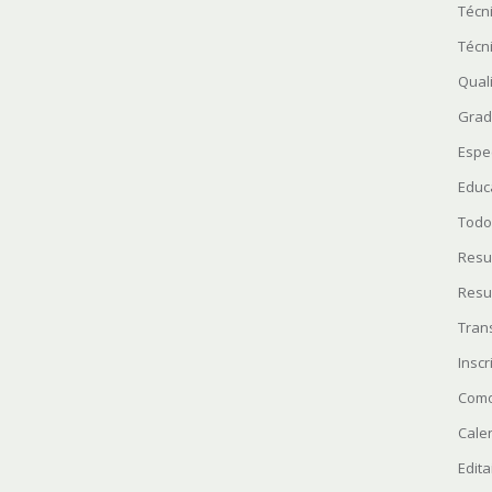
Técn
Técn
Quali
Grad
Espe
Educ
Todo
Resu
Resu
Tran
Insc
Como
Cale
Edita