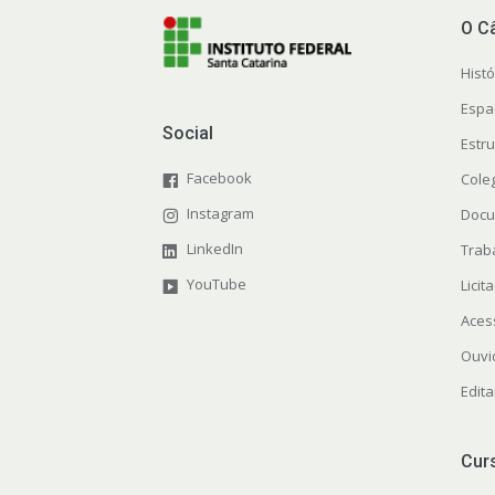
O C
Histó
Espa
Social
Estr
Facebook
Cole
Instagram
Docu
LinkedIn
Trab
YouTube
Licit
Aces
Ouvi
Edita
Cur