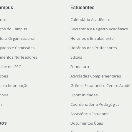
âmpus
Estudantes
rico
Calendário Acadêmico
ços do Câmpus
Secretaria e Registro Acadêmico
utura Organizacional
Horários e Ensalamento
giados e Comissões
Horários dos Professores
mentos Norteadores
Editais
alhe no IFSC
Formatura
ações
Atividades Complementares
so à Informação
Grêmio Estudantil e Centro Acadê
doria
Oportunidades
is
Coordenadoria Pedagógica
Assistência Estudantil
sos
Documentos Úteis