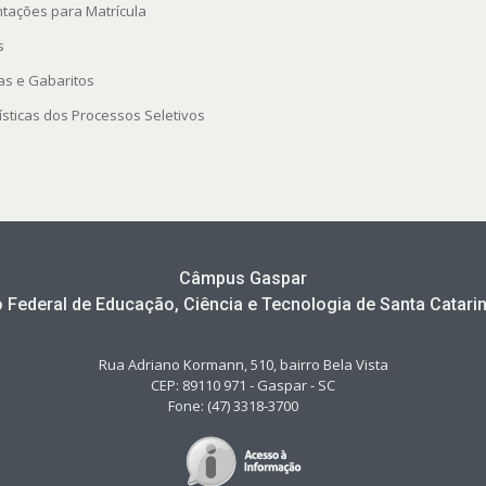
ntações para Matrícula
s
as e Gabaritos
ísticas dos Processos Seletivos
Câmpus Gaspar
to Federal de Educação, Ciência e Tecnologia de Santa Catarin
Rua Adriano Kormann, 510, bairro Bela Vista
CEP: 89110 971 - Gaspar - SC
Fone: (47) 3318-3700