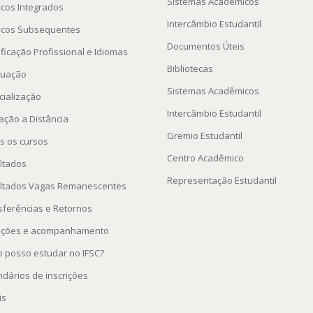
Sistemas Acadêmicos
icos Integrados
Intercâmbio Estudantil
icos Subsequentes
Documentos Úteis
ficação Profissional e Idiomas
Bibliotecas
uação
Sistemas Acadêmicos
cialização
Intercâmbio Estudantil
ação a Distância
Gremio Estudantil
s os cursos
Centro Acadêmico
ltados
Representação Estudantil
ltados Vagas Remanescentes
sferências e Retornos
rições e acompanhamento
 posso estudar no IFSC?
ndários de inscrições
is