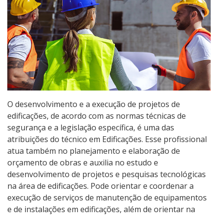
Pós-graduação
Educação a Distância
Educação de Jovens e Adultos
Transferências e retornos
O desenvolvimento e a execução de projetos de
PartiuIF
edificações, de acordo com as normas técnicas de
segurança e a legislação específica, é uma das
Parcerias
atribuições do técnico em Edificações. Esse profissional
atua também no planejamento e elaboração de
orçamento de obras e auxilia no estudo e
Processo de Inscrição
desenvolvimento de projetos e pesquisas tecnológicas
na área de edificações. Pode orientar e coordenar a
execução de serviços de manutenção de equipamentos
Resultados
e de instalações em edificações, além de orientar na