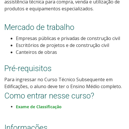
assistência técnica para compra, venda e utilização de
Como posso estudar no IFSC?
produtos e equipamentos especializados.
Calendário de inscrições
Mercado de trabalho
Processos Seletivos
Empresas públicas e privadas de construção civil
Escritórios de projetos e de construção civil
Canteiros de obras
Cotas
Pré-requisitos
Orientações para comprovação de cotas
Para ingressar no Curso Técnico Subsequente em
Inscrições e acompanhamento
Edificações, o aluno deve ter o Ensino Médio completo.
Como entrar nesse curso?
Orientações para Matrícula
Exame de Classificação
Estatísticas dos Processos Seletivos
Informações
Cadastro de interesse