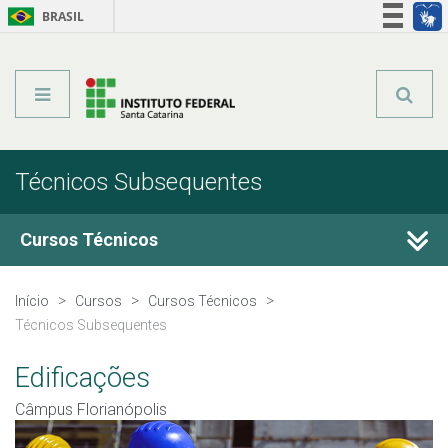
BRASIL
Órgãos do Governo
Acesso à informação
Legislação
Técnicos Subsequentes
Cursos Técnicos
Cursos Técnicos
Início
Cursos
Cursos Técnicos
Técnicos Subsequentes
Graduação
Edificações
Qualificação Profissional
Câmpus Florianópolis