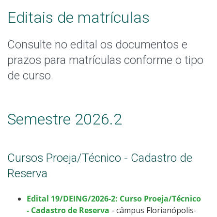
Calendário de inscrições
Editais de matrículas
Processos Seletivos
Consulte no edital os documentos e
prazos para matrículas conforme o tipo
Cotas
de curso.
Inscrições e acompanhamento
Orientações para Matrícula
Semestre 2026.2
Transferências e Retornos
Cursos Proeja/Técnico - Cadastro de
Provas e Gabaritos
Reserva
Estatísticas dos Processos Seletivos
Edital 19/DEING/2026-2: Curso Proeja/Técnico
- Cadastro de Reserva
- câmpus Florianópolis-
Cadastro de interesse