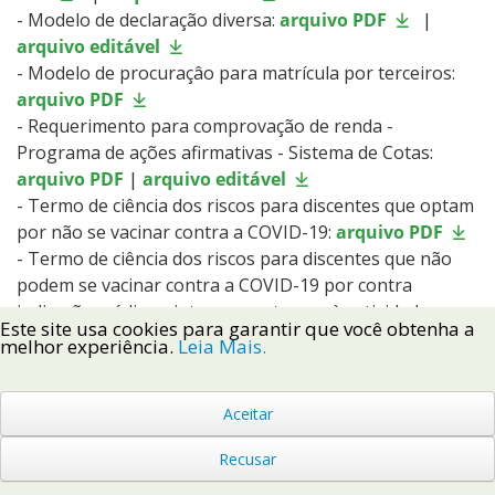
- Modelo de declaração diversa:
arquivo PDF
|
arquivo editável
- Modelo de procuraçâo para matrícula por terceiros:
arquivo PDF
- Requerimento para comprovação de renda -
Programa de ações afirmativas - Sistema de Cotas:
arquivo PDF
|
arquivo editável
- Termo de ciência dos riscos para discentes que optam
por não se vacinar contra a COVID-19:
arquivo PDF
- Termo de ciência dos riscos para discentes que não
podem se vacinar contra a COVID-19 por contra
indicação médica e interesse retornar às atividades
Este site usa cookies para garantir que você obtenha a
acadêmicas presenciais:
arquivo PDF
melhor experiência.
Leia Mais.
- Declaração para candidatos cotistas vagas
remanescentes - Técnicos
arquivo PDF
|
arquivo
Aceitar
editável
- Declaração para candidatos cotistas vagas
Recusar
remanescentes - Graduação
arquivo PDF
|
arquivo