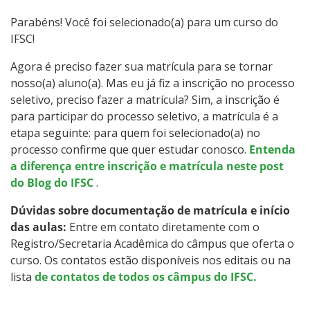
Graduação
Parabéns! Você foi selecionado(a) para um curso do
IFSC!
Especialização
Agora é preciso fazer sua matrícula para se tornar
Educação a Distância
nosso(a) aluno(a). Mas eu já fiz a inscrição no processo
seletivo, preciso fazer a matrícula? Sim, a inscrição é
Todos os cursos
para participar do processo seletivo, a matrícula é a
etapa seguinte: para quem foi selecionado(a) no
processo confirme que quer estudar conosco.
Entenda
a diferença entre inscrição e matrícula neste post
Processo de Inscrição
do Blog do IFSC
.
Dúvidas sobre documentação de matrícula e início
Resultados
das aulas:
Entre em contato diretamente com o
Registro/Secretaria Acadêmica do câmpus que oferta o
Resultados Vagas Remanescentes
curso. Os contatos estão disponíveis nos editais ou na
lista
de contatos de todos os câmpus do IFSC.
Como posso estudar no IFSC?