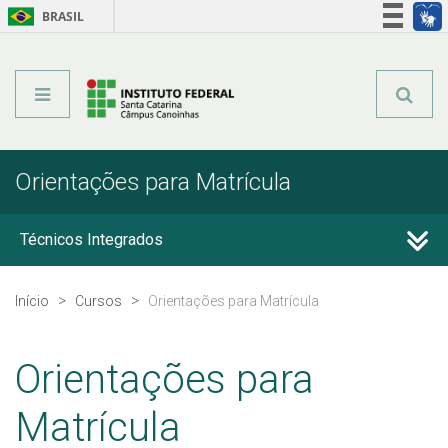
BRASIL
Órgãos do Governo
Acesso à informação
Legislação
Orientações para Matrícula
Técnicos Integrados
Técnicos Concomitantes
Início
Cursos
Orientações para Matrícula
Qualificação Profissional e Idiomas
Orientações para
Educação de Jovens e Adultos
Matrícula