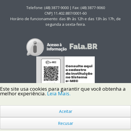
Telefone: (48) 3877-9000 | Fax: (48) 3877-9060
CNPJ 11.402.887/0001-60
Horário de funcionamento: das 8h às 12h e das 13h às 17h, de
segunda a sexta-feira.
Este site usa cookies para garantir que você obtenha a
melhor experiência.
Leia Mais.
Aceitar
Copyright © 2022 Instituto Federal de Santa Catarina IFSC
Todos os Direitos Reservados.
Recusar