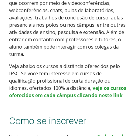
que ocorrem por meio de videoconferências,
Como posso estudar no IFSC?
webconferências, chats, aulas de laboratórios,
avaliações, trabalhos de conclusão de curso, aulas
Calendário de inscrições
presenciais nos polos ou nos câmpus, entre outras
atividades de ensino, pesquisa e extensão. Além de
Processos Seletivos
entrar em contanto com professores e tutores, o
aluno também pode interagir com os colegas da
turma.
Cotas
Veja abaixo os cursos a distância oferecidos pelo
Orientações para comprovação de cotas
IFSC. Se você tem interesse em cursos de
qualificação profissional de curta duração ou
Inscrições e acompanhamento
idiomas, ofertados 100% a distância,
veja os cursos
oferecidos em cada câmpus clicando neste link
.
Orientações para Matrícula
Como se inscrever
Estatísticas dos Processos Seletivos
Cadastro de interesse