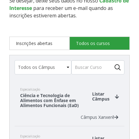
Se desejar, deixe seus dados no nosso
Cadastro de
Interesse
para receber um e-mail quando as
inscrições estiverem abertas.
Inscrições abertas
Todos os cursos
Especialização
Listar
Ciência e Tecnologia de
Câmpus
Alimentos com Ênfase em
Alimentos Funcionais (EaD)
Câmpus Xanxerê
Especialização
Listar