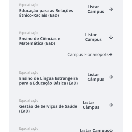
Especialização
Listar
Educação para as Relações
Câmpus
Étnico-Raciais (EaD)
Câmpus São Lourenço do Oeste
Especialização
Câmpus São Miguel do Oeste
Listar
Ensino de Ciências e
Câmpus
Matemática (EaD)
Câmpus Florianópolis
Especialização
Listar
Ensino de Língua Estrangeira
Câmpus
para a Educação Básica (EaD)
Câmpus Florianópolis-Continente
Especialização
Câmpus São José
Listar
Gestão de Serviços de Saúde
Câmpus
(EaD)
Câmpus Florianópolis
Especialização
Câmpus Itajaí
Listar Câmpus