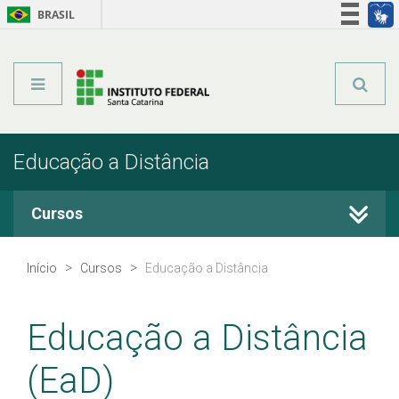
BRASIL
Órgãos do Governo
Acesso à informação
Legislação
Educação a Distância
Cursos
Cursos Técnicos
Início
Cursos
Educação a Distância
Graduação
Educação a Distância
Qualificação Profissional
(EaD)