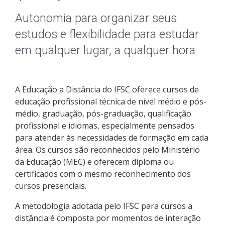
Pós-graduação
Autonomia para organizar seus
Educação a Distância
estudos e flexibilidade para estudar
em qualquer lugar, a qualquer hora
Educação de Jovens e Adultos
Transferências e retornos
A Educação a Distância do IFSC oferece cursos de
educação profissional técnica de nível médio e pós-
PartiuIF
médio, graduação, pós-graduação, qualificação
profissional e idiomas, especialmente pensados
Parcerias
para atender às necessidades de formação em cada
área. Os cursos são reconhecidos pelo Ministério
da Educação (MEC) e oferecem diploma ou
certificados com o mesmo reconhecimento dos
Processo de Inscrição
cursos presenciais.
A metodologia adotada pelo IFSC para cursos a
Resultados
distância é composta por momentos de interação