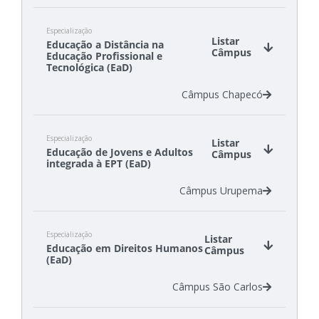
Câmpus Canoinhas
Especialização
Câmpus Chapecó
Listar
Educação a Distância na
Câmpus Criciúma
Câmpus
Educação Profissional e
Câmpus Gaspar
Tecnológica (EaD)
Câmpus São Carlos
Câmpus Chapecó
Câmpus São Lourenço do Oeste
Câmpus Tubarão
Especialização
Listar
Educação de Jovens e Adultos
Câmpus
integrada à EPT (EaD)
Câmpus Urupema
Especialização
Listar
Educação em Direitos Humanos
Câmpus
(EaD)
Câmpus São Carlos