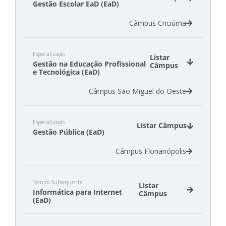
Gestão Escolar EaD (EaD)
Câmpus Lages
Câmpus São Carlos
Câmpus Criciúma
Câmpus São Miguel do Oeste
Especialização
Listar
Gestão na Educação Profissional
Câmpus
e Tecnológica (EaD)
Câmpus São Miguel do Oeste
Especialização
Listar Câmpus
Gestão Pública (EaD)
Câmpus Florianópolis
Técnico Subsequente
Listar
Informática para Internet
Câmpus
(EaD)
Câmpus Florianópolis