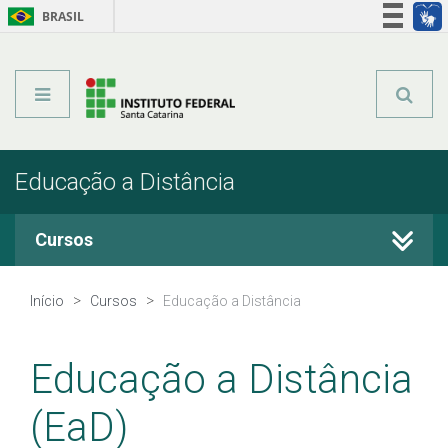
BRASIL
Órgãos do Governo
Acesso à informação
Legislação
Educação a Distância
Cursos
Cursos Técnicos
Início
Cursos
Educação a Distância
Graduação
Educação a Distância
Qualificação Profissional
(EaD)