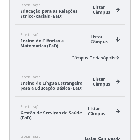
Especialização
Listar
Educação para as Relações
Câmpus
Étnico-Raciais (EaD)
Câmpus São Lourenço do Oeste
Especialização
Câmpus São Miguel do Oeste
Listar
Ensino de Ciências e
Câmpus
Matemática (EaD)
Câmpus Florianópolis
Especialização
Listar
Ensino de Língua Estrangeira
Câmpus
para a Educação Básica (EaD)
Câmpus Florianópolis-Continente
Especialização
Câmpus São José
Listar
Gestão de Serviços de Saúde
Câmpus
(EaD)
Câmpus Florianópolis
Especialização
Câmpus Itajaí
Listar Câmpus