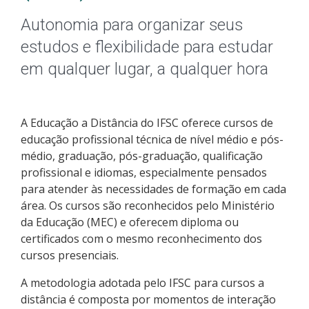
Pós-graduação
Autonomia para organizar seus
Educação a Distância
estudos e flexibilidade para estudar
em qualquer lugar, a qualquer hora
Educação de Jovens e Adultos
Transferências e retornos
A Educação a Distância do IFSC oferece cursos de
educação profissional técnica de nível médio e pós-
PartiuIF
médio, graduação, pós-graduação, qualificação
profissional e idiomas, especialmente pensados
Parcerias
para atender às necessidades de formação em cada
área. Os cursos são reconhecidos pelo Ministério
da Educação (MEC) e oferecem diploma ou
certificados com o mesmo reconhecimento dos
Processo de Inscrição
cursos presenciais.
A metodologia adotada pelo IFSC para cursos a
Resultados
distância é composta por momentos de interação