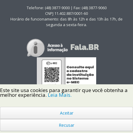
Telefone: (48) 3877-9000 | Fax: (48) 3877-9060
CNPJ 11.402.887/0001-60
Horário de funcionamento: das 8h às 12h e das 13h às 17h, de
segunda a sexta-feira.
Este site usa cookies para garantir que você obtenha a
melhor experiência.
Leia Mais.
Aceitar
Copyright © 2022 Instituto Federal de Santa Catarina IFSC
Todos os Direitos Reservados.
Recusar