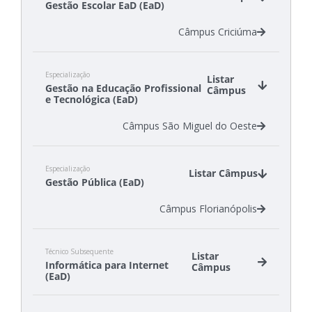
Gestão Escolar EaD (EaD)
Câmpus Lages
Câmpus São Carlos
Câmpus Criciúma
Câmpus São Miguel do Oeste
Especialização
Listar
Gestão na Educação Profissional
Câmpus
e Tecnológica (EaD)
Câmpus São Miguel do Oeste
Especialização
Listar Câmpus
Gestão Pública (EaD)
Câmpus Florianópolis
Técnico Subsequente
Listar
Informática para Internet
Câmpus
(EaD)
Câmpus Florianópolis