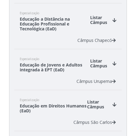
Câmpus Canoinhas
Especialização
Câmpus Chapecó
Listar
Educação a Distância na
Câmpus Criciúma
Câmpus
Educação Profissional e
Câmpus Gaspar
Tecnológica (EaD)
Câmpus São Carlos
Câmpus Chapecó
Câmpus São Lourenço do Oeste
Câmpus Tubarão
Especialização
Listar
Educação de Jovens e Adultos
Câmpus
integrada à EPT (EaD)
Câmpus Urupema
Especialização
Listar
Educação em Direitos Humanos
Câmpus
(EaD)
Câmpus São Carlos