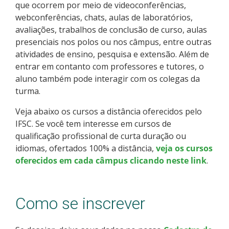
que ocorrem por meio de videoconferências,
Como posso estudar no IFSC?
webconferências, chats, aulas de laboratórios,
avaliações, trabalhos de conclusão de curso, aulas
Calendário de inscrições
presenciais nos polos ou nos câmpus, entre outras
atividades de ensino, pesquisa e extensão. Além de
Processos Seletivos
entrar em contanto com professores e tutores, o
aluno também pode interagir com os colegas da
turma.
Cotas
Veja abaixo os cursos a distância oferecidos pelo
Orientações para comprovação de cotas
IFSC. Se você tem interesse em cursos de
qualificação profissional de curta duração ou
Inscrições e acompanhamento
idiomas, ofertados 100% a distância,
veja os cursos
oferecidos em cada câmpus clicando neste link
.
Orientações para Matrícula
Como se inscrever
Estatísticas dos Processos Seletivos
Cadastro de interesse