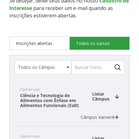
Se desejar, deixe seus dados no nosso
Cadastro de
Interesse
para receber um e-mail quando as
inscrições estiverem abertas.
Inscrições abertas
Todos os cursos
Especialização
Listar
Ciência e Tecnologia de
Câmpus
Alimentos com Ênfase em
Alimentos Funcionais (EaD)
Câmpus Xanxerê
Especialização
Listar