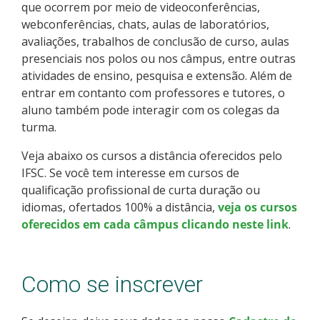
que ocorrem por meio de videoconferências,
Como posso estudar no IFSC?
webconferências, chats, aulas de laboratórios,
avaliações, trabalhos de conclusão de curso, aulas
Calendário de inscrições
presenciais nos polos ou nos câmpus, entre outras
atividades de ensino, pesquisa e extensão. Além de
Processos Seletivos
entrar em contanto com professores e tutores, o
aluno também pode interagir com os colegas da
turma.
Cotas
Veja abaixo os cursos a distância oferecidos pelo
Orientações para comprovação de cotas
IFSC. Se você tem interesse em cursos de
qualificação profissional de curta duração ou
Inscrições e acompanhamento
idiomas, ofertados 100% a distância,
veja os cursos
oferecidos em cada câmpus clicando neste link
.
Orientações para Matrícula
Como se inscrever
Estatísticas dos Processos Seletivos
Cadastro de interesse