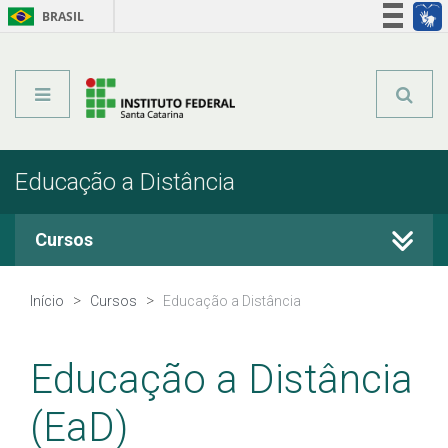
BRASIL
Órgãos do Governo
Acesso à informação
Legislação
Educação a Distância
Cursos
Cursos Técnicos
Início
Cursos
Educação a Distância
Graduação
Educação a Distância
Qualificação Profissional
(EaD)