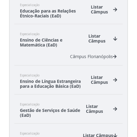
Especialização
Listar
Educação para as Relações
Câmpus
Étnico-Raciais (EaD)
Câmpus São Lourenço do Oeste
Especialização
Câmpus São Miguel do Oeste
Listar
Ensino de Ciências e
Câmpus
Matemática (EaD)
Câmpus Florianópolis
Especialização
Listar
Ensino de Língua Estrangeira
Câmpus
para a Educação Básica (EaD)
Câmpus Florianópolis-Continente
Especialização
Câmpus São José
Listar
Gestão de Serviços de Saúde
Câmpus
(EaD)
Câmpus Florianópolis
Especialização
Câmpus Itajaí
Listar Câmpus