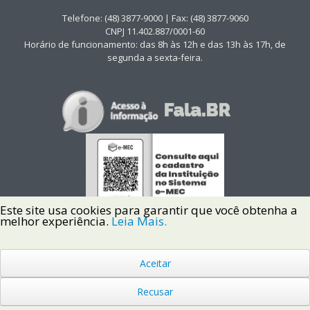
Telefone: (48) 3877-9000 | Fax: (48) 3877-9060
CNPJ 11.402.887/0001-60
Horário de funcionamento: das 8h às 12h e das 13h às 17h, de
segunda a sexta-feira.
Este site usa cookies para garantir que você obtenha a
melhor experiência.
Leia Mais.
Aceitar
Copyright © 2022 Instituto Federal de Santa Catarina IFSC
Todos os Direitos Reservados.
Recusar