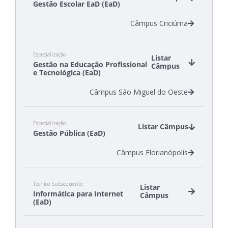
Gestão Escolar EaD (EaD)
Câmpus Lages
Câmpus São Carlos
Câmpus Criciúma
Câmpus São Miguel do Oeste
Especialização
Listar
Gestão na Educação Profissional
Câmpus
e Tecnológica (EaD)
Câmpus São Miguel do Oeste
Especialização
Listar Câmpus
Gestão Pública (EaD)
Câmpus Florianópolis
Técnico Subsequente
Listar
Informática para Internet
Câmpus
(EaD)
Câmpus Florianópolis