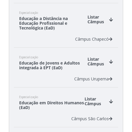
Câmpus Canoinhas
Especialização
Câmpus Chapecó
Listar
Educação a Distância na
Câmpus Criciúma
Câmpus
Educação Profissional e
Câmpus Gaspar
Tecnológica (EaD)
Câmpus São Carlos
Câmpus Chapecó
Câmpus São Lourenço do Oeste
Câmpus Tubarão
Especialização
Listar
Educação de Jovens e Adultos
Câmpus
integrada à EPT (EaD)
Câmpus Urupema
Especialização
Listar
Educação em Direitos Humanos
Câmpus
(EaD)
Câmpus São Carlos