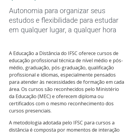
Pós-graduação
Autonomia para organizar seus
Educação a Distância
estudos e flexibilidade para estudar
em qualquer lugar, a qualquer hora
Educação de Jovens e Adultos
Transferências e retornos
A Educação a Distância do IFSC oferece cursos de
educação profissional técnica de nível médio e pós-
PartiuIF
médio, graduação, pós-graduação, qualificação
profissional e idiomas, especialmente pensados
Parcerias
para atender às necessidades de formação em cada
área. Os cursos são reconhecidos pelo Ministério
da Educação (MEC) e oferecem diploma ou
certificados com o mesmo reconhecimento dos
Processo de Inscrição
cursos presenciais.
A metodologia adotada pelo IFSC para cursos a
Resultados
distância é composta por momentos de interação