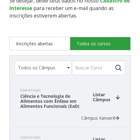
Se desejar, deixe seus dados no nosso
Cadastro de
Interesse
para receber um e-mail quando as
inscrições estiverem abertas.
Inscrições abertas
Todos os cursos
Especialização
Listar
Ciência e Tecnologia de
Câmpus
Alimentos com Ênfase em
Alimentos Funcionais (EaD)
Câmpus Xanxerê
Especialização
Listar