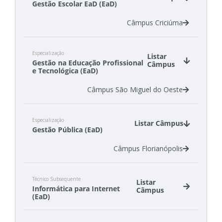
Gestão Escolar EaD (EaD)
Câmpus Lages
Câmpus São Carlos
Câmpus Criciúma
Câmpus São Miguel do Oeste
Especialização
Listar
Gestão na Educação Profissional
Câmpus
e Tecnológica (EaD)
Câmpus São Miguel do Oeste
Especialização
Listar Câmpus
Gestão Pública (EaD)
Câmpus Florianópolis
Técnico Subsequente
Listar
Informática para Internet
Câmpus
(EaD)
Câmpus Florianópolis