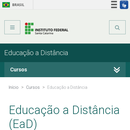
BRASIL
Órgãos do Governo
Acesso à informação
Legislação
Educação a Distância
Cursos
Cursos Técnicos
Início
Cursos
Educação a Distância
Graduação
Educação a Distância
Qualificação Profissional
(EaD)