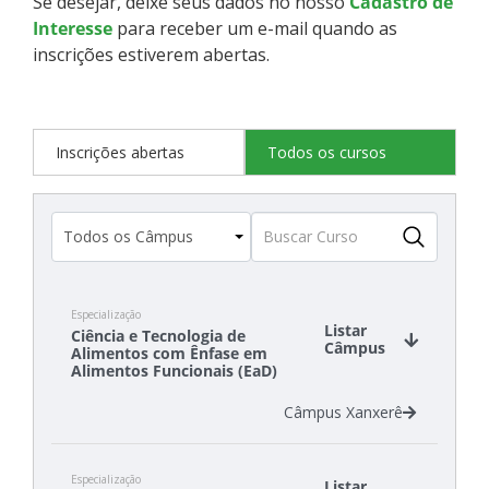
Se desejar, deixe seus dados no nosso
Cadastro de
Interesse
para receber um e-mail quando as
inscrições estiverem abertas.
Inscrições abertas
Todos os cursos
Especialização
Listar
Ciência e Tecnologia de
Câmpus
Alimentos com Ênfase em
Alimentos Funcionais (EaD)
Câmpus Xanxerê
Especialização
Listar