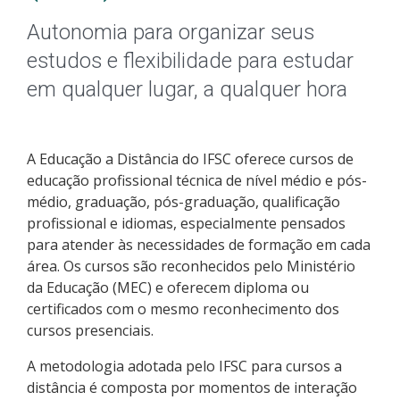
Pós-graduação
Autonomia para organizar seus
Educação a Distância
estudos e flexibilidade para estudar
em qualquer lugar, a qualquer hora
Educação de Jovens e Adultos
Transferências e retornos
A Educação a Distância do IFSC oferece cursos de
educação profissional técnica de nível médio e pós-
PartiuIF
médio, graduação, pós-graduação, qualificação
profissional e idiomas, especialmente pensados
Parcerias
para atender às necessidades de formação em cada
área. Os cursos são reconhecidos pelo Ministério
da Educação (MEC) e oferecem diploma ou
certificados com o mesmo reconhecimento dos
Processo de Inscrição
cursos presenciais.
A metodologia adotada pelo IFSC para cursos a
Resultados
distância é composta por momentos de interação