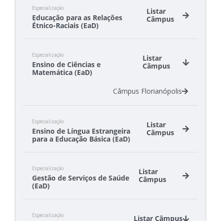
Especialização
Listar
Educação para as Relações
Câmpus
Étnico-Raciais (EaD)
Câmpus São Lourenço do Oeste
Especialização
Câmpus São Miguel do Oeste
Listar
Ensino de Ciências e
Câmpus
Matemática (EaD)
Câmpus Florianópolis
Especialização
Listar
Ensino de Língua Estrangeira
Câmpus
para a Educação Básica (EaD)
Câmpus Florianópolis-Continente
Especialização
Câmpus São José
Listar
Gestão de Serviços de Saúde
Câmpus
(EaD)
Câmpus Florianópolis
Especialização
Câmpus Itajaí
Listar Câmpus