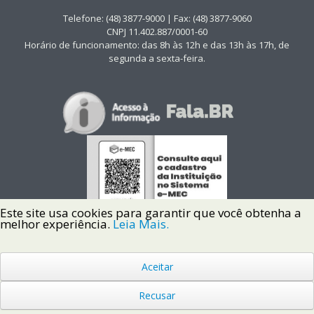
Telefone: (48) 3877-9000 | Fax: (48) 3877-9060
CNPJ 11.402.887/0001-60
Horário de funcionamento: das 8h às 12h e das 13h às 17h, de
segunda a sexta-feira.
Este site usa cookies para garantir que você obtenha a
melhor experiência.
Leia Mais.
Aceitar
Copyright © 2022 Instituto Federal de Santa Catarina IFSC
Todos os Direitos Reservados.
Recusar