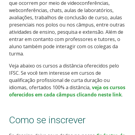
que ocorrem por meio de videoconferências,
Como posso estudar no IFSC?
webconferências, chats, aulas de laboratórios,
avaliações, trabalhos de conclusão de curso, aulas
Calendário de inscrições
presenciais nos polos ou nos câmpus, entre outras
atividades de ensino, pesquisa e extensão. Além de
Processos Seletivos
entrar em contanto com professores e tutores, o
aluno também pode interagir com os colegas da
turma.
Cotas
Veja abaixo os cursos a distância oferecidos pelo
Orientações para comprovação de cotas
IFSC. Se você tem interesse em cursos de
qualificação profissional de curta duração ou
Inscrições e acompanhamento
idiomas, ofertados 100% a distância,
veja os cursos
oferecidos em cada câmpus clicando neste link
.
Orientações para Matrícula
Como se inscrever
Estatísticas dos Processos Seletivos
Cadastro de interesse