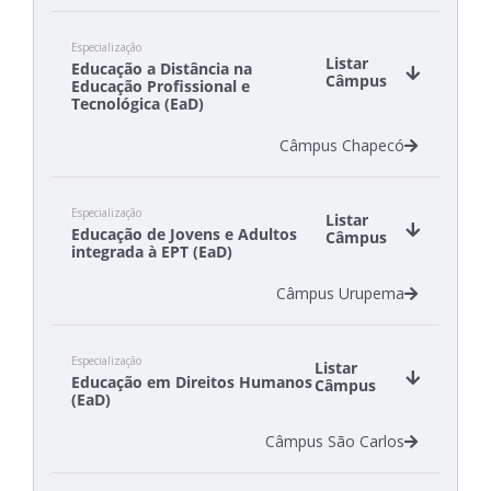
Câmpus Canoinhas
Especialização
Câmpus Chapecó
Listar
Educação a Distância na
Câmpus Criciúma
Câmpus
Educação Profissional e
Câmpus Gaspar
Tecnológica (EaD)
Câmpus São Carlos
Câmpus Chapecó
Câmpus São Lourenço do Oeste
Câmpus Tubarão
Especialização
Listar
Educação de Jovens e Adultos
Câmpus
integrada à EPT (EaD)
Câmpus Urupema
Especialização
Listar
Educação em Direitos Humanos
Câmpus
(EaD)
Câmpus São Carlos