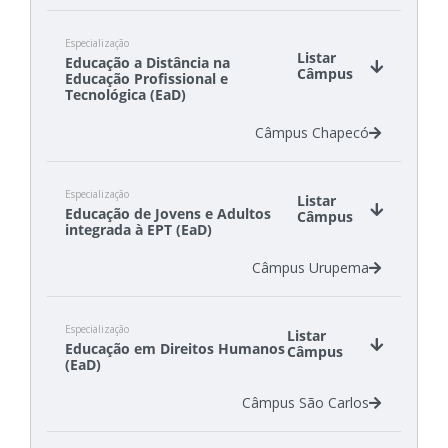
Câmpus Canoinhas
Especialização
Câmpus Chapecó
Listar
Educação a Distância na
Câmpus Criciúma
Câmpus
Educação Profissional e
Câmpus Gaspar
Tecnológica (EaD)
Câmpus São Carlos
Câmpus Chapecó
Câmpus São Lourenço do Oeste
Câmpus Tubarão
Especialização
Listar
Educação de Jovens e Adultos
Câmpus
integrada à EPT (EaD)
Câmpus Urupema
Especialização
Listar
Educação em Direitos Humanos
Câmpus
(EaD)
Câmpus São Carlos