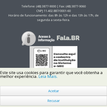
Telefone: (48) 3877-9000 | Fax: (48) 3877-9060
CNPJ 11.402.887/0001-60
Horário de funcionamento: das 8h às 12h e das 13h às 17h, de
segunda a sexta-feira.
Este site usa cookies para garantir que você obtenha a
melhor experiência.
Leia Mais.
Aceitar
Copyright © 2022 Instituto Federal de Santa Catarina IFSC
Todos os Direitos Reservados.
Recusar