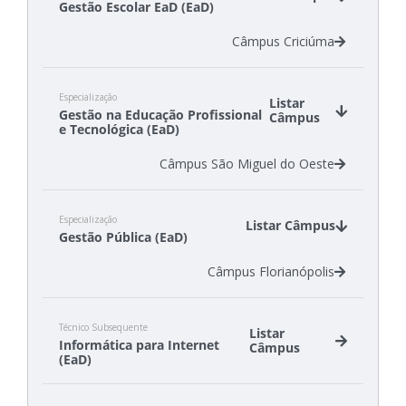
Gestão Escolar EaD (EaD)
Câmpus Lages
Câmpus São Carlos
Câmpus Criciúma
Câmpus São Miguel do Oeste
Especialização
Listar
Gestão na Educação Profissional
Câmpus
e Tecnológica (EaD)
Câmpus São Miguel do Oeste
Especialização
Listar Câmpus
Gestão Pública (EaD)
Câmpus Florianópolis
Técnico Subsequente
Listar
Informática para Internet
Câmpus
(EaD)
Câmpus Florianópolis