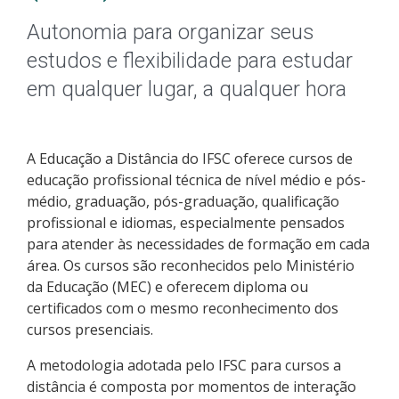
Pós-graduação
Autonomia para organizar seus
Educação a Distância
estudos e flexibilidade para estudar
em qualquer lugar, a qualquer hora
Educação de Jovens e Adultos
Transferências e retornos
A Educação a Distância do IFSC oferece cursos de
educação profissional técnica de nível médio e pós-
PartiuIF
médio, graduação, pós-graduação, qualificação
profissional e idiomas, especialmente pensados
Parcerias
para atender às necessidades de formação em cada
área. Os cursos são reconhecidos pelo Ministério
da Educação (MEC) e oferecem diploma ou
certificados com o mesmo reconhecimento dos
Processo de Inscrição
cursos presenciais.
A metodologia adotada pelo IFSC para cursos a
Resultados
distância é composta por momentos de interação