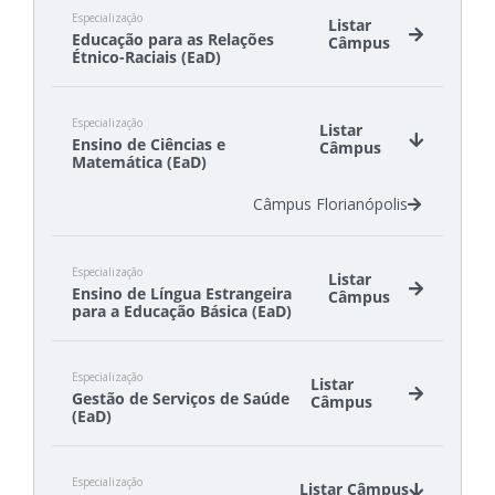
Especialização
Listar
Educação para as Relações
Câmpus
Étnico-Raciais (EaD)
Câmpus São Lourenço do Oeste
Especialização
Câmpus São Miguel do Oeste
Listar
Ensino de Ciências e
Câmpus
Matemática (EaD)
Câmpus Florianópolis
Especialização
Listar
Ensino de Língua Estrangeira
Câmpus
para a Educação Básica (EaD)
Câmpus Florianópolis-Continente
Especialização
Câmpus São José
Listar
Gestão de Serviços de Saúde
Câmpus
(EaD)
Câmpus Florianópolis
Especialização
Câmpus Itajaí
Listar Câmpus