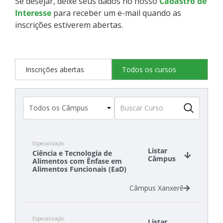
Se desejar, deixe seus dados no nosso
Cadastro de
Interesse
para receber um e-mail quando as
inscrições estiverem abertas.
Inscrições abertas
Todos os cursos
Especialização
Listar
Ciência e Tecnologia de
Câmpus
Alimentos com Ênfase em
Alimentos Funcionais (EaD)
Câmpus Xanxerê
Especialização
Listar