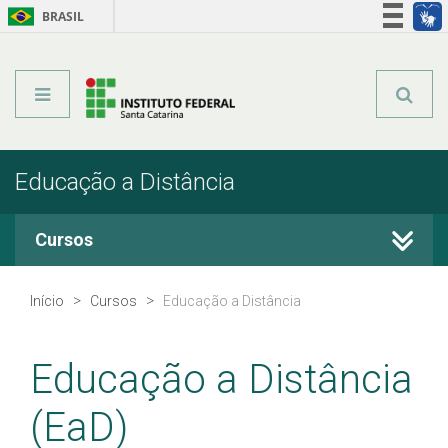
BRASIL
Órgãos do Governo
Acesso à informação
Legislação
Educação a Distância
Cursos
Cursos Técnicos
Início
Cursos
Educação a Distância
Graduação
Educação a Distância
Qualificação Profissional
(EaD)