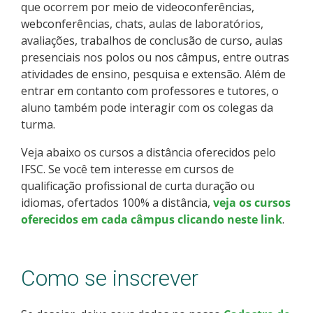
que ocorrem por meio de videoconferências,
Como posso estudar no IFSC?
webconferências, chats, aulas de laboratórios,
avaliações, trabalhos de conclusão de curso, aulas
Calendário de inscrições
presenciais nos polos ou nos câmpus, entre outras
atividades de ensino, pesquisa e extensão. Além de
Processos Seletivos
entrar em contanto com professores e tutores, o
aluno também pode interagir com os colegas da
turma.
Cotas
Veja abaixo os cursos a distância oferecidos pelo
Orientações para comprovação de cotas
IFSC. Se você tem interesse em cursos de
qualificação profissional de curta duração ou
Inscrições e acompanhamento
idiomas, ofertados 100% a distância,
veja os cursos
oferecidos em cada câmpus clicando neste link
.
Orientações para Matrícula
Como se inscrever
Estatísticas dos Processos Seletivos
Cadastro de interesse