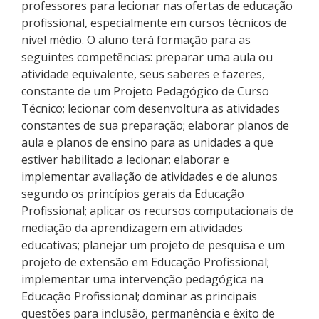
professores para lecionar nas ofertas de educação
Como posso estudar no IFSC?
profissional, especialmente em cursos técnicos de
nível médio. O aluno terá formação para as
Calendário de inscrições
seguintes competências: preparar uma aula ou
atividade equivalente, seus saberes e fazeres,
constante de um Projeto Pedagógico de Curso
Processos Seletivos
Técnico; lecionar com desenvoltura as atividades
constantes de sua preparação; elaborar planos de
Cotas
aula e planos de ensino para as unidades a que
estiver habilitado a lecionar; elaborar e
Orientações para comprovação de cotas
implementar avaliação de atividades e de alunos
segundo os princípios gerais da Educação
Inscrições e acompanhamento
Profissional; aplicar os recursos computacionais de
mediação da aprendizagem em atividades
Orientações para Matrícula
educativas; planejar um projeto de pesquisa e um
projeto de extensão em Educação Profissional;
implementar uma intervenção pedagógica na
Estatísticas dos Processos Seletivos
Educação Profissional; dominar as principais
questões para inclusão, permanência e êxito de
Cadastro de interesse