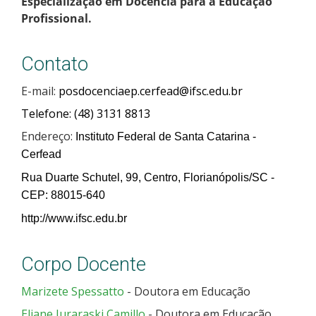
Especialização em Docência para a Educação
Profissional.
Contato
E-mail:
posdocenciaep.cerfead@ifsc.edu.br
Telefone: (48) 3131 8813
Endereço:
Instituto Federal de Santa Catarina -
Cerfead
Rua Duarte Schutel, 99, Centro, Florianópolis/SC -
CEP: 88015-640
http://www.ifsc.edu.br
Corpo Docente
Marizete Spessatto
- Doutora em Educação
Eliane Juraraski Camillo
- Doutora em Educação