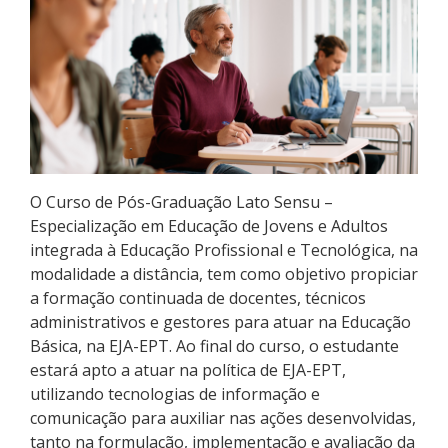
Pós-graduação
Educação a Distância
Educação de Jovens e Adultos
Transferências e retornos
O Curso de Pós-Graduação Lato Sensu –
PartiuIF
Especialização em Educação de Jovens e Adultos
integrada à Educação Profissional e Tecnológica, na
Parcerias
modalidade a distância, tem como objetivo propiciar
a formação continuada de docentes, técnicos
administrativos e gestores para atuar na Educação
Básica, na EJA-EPT. Ao final do curso, o estudante
Processo de Inscrição
estará apto a atuar na política de EJA-EPT,
utilizando tecnologias de informação e
comunicação para auxiliar nas ações desenvolvidas,
Resultados
tanto na formulação, implementação e avaliação da