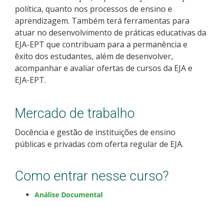
política, quanto nos processos de ensino e
Como posso estudar no IFSC?
aprendizagem. Também terá ferramentas para
atuar no desenvolvimento de práticas educativas da
Calendário de inscrições
EJA-EPT que contribuam para a permanência e
êxito dos estudantes, além de desenvolver,
Processos Seletivos
acompanhar e avaliar ofertas de cursos da EJA e
EJA-EPT.
Cotas
Mercado de trabalho
Orientações para comprovação de cotas
Docência e gestão de instituições de ensino
Inscrições e acompanhamento
públicas e privadas com oferta regular de EJA.
Orientações para Matrícula
Como entrar nesse curso?
Estatísticas dos Processos Seletivos
Análise Documental
Cadastro de interesse