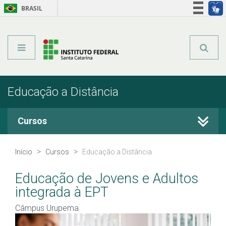
BRASIL
Órgãos do Governo
Acesso à informação
Legislação
Educação a Distância
Cursos
Cursos Técnicos
Início
Cursos
Educação a Distância
Graduação
Educação de Jovens e Adultos
integrada à EPT
Qualificação Profissional
Câmpus Urupema