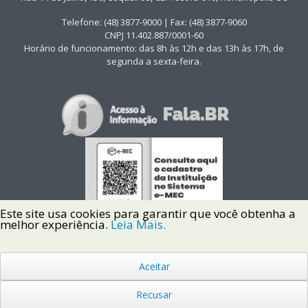
Telefone: (48) 3877-9000 | Fax: (48) 3877-9060
CNPJ 11.402.887/0001-60
Horário de funcionamento: das 8h às 12h e das 13h às 17h, de
segunda a sexta-feira.
Este site usa cookies para garantir que você obtenha a
melhor experiência.
Leia Mais.
Aceitar
Copyright © 2022 Instituto Federal de Santa Catarina IFSC
Todos os Direitos Reservados.
Recusar