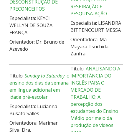
DESCONSTRUÇÃO DE
RESPIRAÇÃO E
PRECONCEITOS
PESQUISA-AÇÃO
Especialista: KEYCI
Especialista: LISANDRA
WELLYN DE SOUZA
BITTENCOURT MESSA
FRANÇA
Orientadora: Ma.
Orientador: Dr. Bruno de
Mayara Tsuchida
Azevedo
Zanfra
Título:
ANALISANDO A
Título:
Sunday to Saturday
: o
IMPORTÂNCIA DO
ensino dos dias da semana
INGLÊS PARA O
em língua adicional em
MERCADO DE
idade pré-escolar
TRABALHO: A
percepção dos
Especialista: Lucianna
estudantes do Ensino
Busato Salles
Médio por meio da
Orientadora: Marimar
produção de vídeos
Silva, Dra.