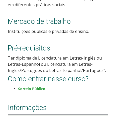
em diferentes práticas sociais.
Como posso estudar no IFSC?
Calendário de inscrições
Mercado de trabalho
Instituições públicas e privadas de ensino.
Processos Seletivos
Pré-requisitos
Cotas
Ter diploma de Licenciatura em Letras-Inglês ou
Orientações para comprovação de cotas
Letras-Espanhol ou Licenciatura em Letras-
Inglês/Português ou Letras-Espanhol/Português".
Inscrições e acompanhamento
Como entrar nesse curso?
Orientações para Matrícula
Sorteio Público
Estatísticas dos Processos Seletivos
Informações
Cadastro de interesse