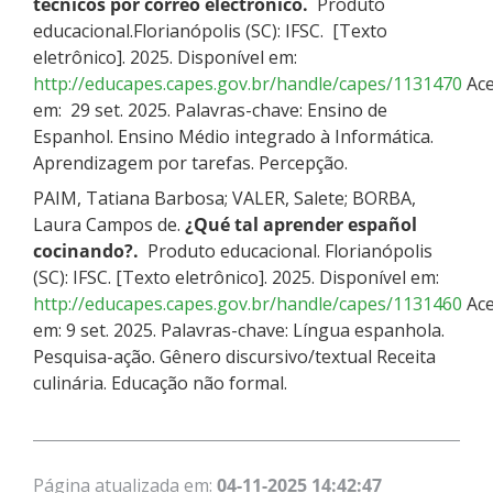
técnicos por correo electrónico.
Produto
educacional.Florianópolis (SC): IFSC. [Texto
eletrônico]. 2025. Disponível em:
http://educapes.capes.gov.br/handle/capes/1131470
Ace
em: 29 set. 2025. Palavras-chave: Ensino de
Espanhol. Ensino Médio integrado à Informática.
Aprendizagem por tarefas. Percepção.
PAIM, Tatiana Barbosa; VALER, Salete; BORBA,
Laura Campos de.
¿Qué tal aprender español
cocinando?.
Produto educacional. Florianópolis
(SC): IFSC. [Texto eletrônico]. 2025. Disponível em:
http://educapes.capes.gov.br/handle/capes/1131460
Ace
em: 9 set. 2025. Palavras-chave: Língua espanhola.
Pesquisa-ação. Gênero discursivo/textual Receita
culinária. Educação não formal.
Página atualizada em:
04-11-2025 14:42:47