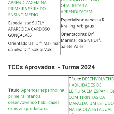
APRENDIZAGEM NA
QUALIFICAR A
PRIMEIRA SÉRIE DO
APRENDIZAGEM
ENSINO MÉDIO
Especialista: Vanessa R.
Especialista: SUELY
Krailing Arbigaus
APARECIDA CARDOSO
Orientadoras: Drª.
GONÇALVES
Marimar da Silva Drª.
Orientadoras: Drª. Marimar
Salete Valer
da Silva Drª. Salete Valer
TCCs Aprovados -
Turma 2024
Título:
DESENVOLVEN
HABILIDADES DE
Título:
Aprender espanhol na
LEITURA EM ESPANHO
primeira infância:
COM TIRINHAS DA
desenvolvendo habilidades
MAFALDA: UM ESTUDO
orais em pré-leitores
NA ESCOLA ESTADUAL