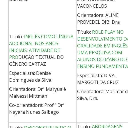
VACONCELOS
Orientadora: ALINE
PROVEDEL DIB, Dra.
Título:
ROLE PLAY NO
Título:
INGLÊS COMO LÍNGUA
DESENVOLVIMENTO D
ADICIONAL NOS ANOS
ORALIDADE EM INGLÊS
INICIAIS: ATIVIDADE DE
UMA PESQUISA COM
PRO
DUÇÃO TEXTUAL DO
ALUNOS DO 6ºANO DO
GÊNERO CARTAZ
ENSINO FUNDAMENTA
Especialista: Denise
Especialista: DIVA
Domingues da Silva
MARGOTI DA CRUZ
Orientadora: Drª Maryualê
Orientadora: Marimar d
Malvessi Mittman
Silva, Dra.
Co-orientadora: Prof.ª Drª
Nayara Nunes Salbego
Título:
ABORDAGENS
Título:
DESCONSTRUINDO O