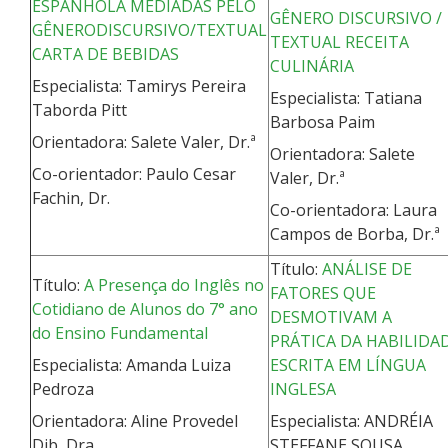
ESPANHOLA MEDIADAS PELO
GÊNERO DISCURSIVO /
GÊNERODISCURSIVO/TEXTUAL
TEXTUAL RECEITA
CARTA DE BEBIDAS
CULINÁRIA
Especialista: Tamirys Pereira
Especialista: Tatiana
Taborda Pitt
Barbosa Paim
Orientadora: Salete Valer, Dr.ª
Orientadora: Salete
Co-orientador: Paulo Cesar
Valer, Dr.ª
Fachin, Dr.
Co-orientadora: Laura
Campos de Borba, Dr.ª
Título:
ANÁLISE DE
Título:
A Presença do Inglês no
FATORES QUE
Cotidiano de Alunos do 7° ano
DESMOTIVAM A
do Ensino Fundamental
PRÁTICA DA HABILIDA
Especialista: Amanda Luiza
ESCRITA EM LÍNGUA
Pedroza
INGLESA
Orientadora: Aline Provedel
Especialista: ANDRÉIA
Dib, Dra.
STEFFANE SOUSA