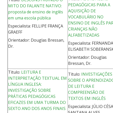
PEDAGÓGICAS PARA A
MITO DO FALANTE NATIVO:
AQUISIÇÃO DE
proposta de ensino de inglês
VOCABULÁRIO NO
em uma escola pública
ENSINO DE INGLÊS PA
Especialista: FELLIPE FRANÇA
CRIANÇAS NÃO
GRAEFF
ALFABETIZADAS
Orientador: Douglas Bressan,
Especialista: FERNAND
Dr.
ELISABETH SOBERANSK
Orientador: Douglas
Bressan, Dr.
Título:
LEITURA E
Título:
INVESTIGAÇÕES
INTERPRETAÇÃO TEXTUAL EM
SOBRE O APRENDIZAD
LÍNGUA INGLESA:
DE LEITURA E
INVESTIGAÇÃO SOBRE
COMPREENSÃO DE
PRÁTICAS PEDAGÓGICAS
TEXTOS EM INGLÊS
EFICAZES EM UMA TURMA DO
Especialista: JÚLIO CÉS
SEXTO ANO DOS ANOS FINAIS
SANTANA ALVES