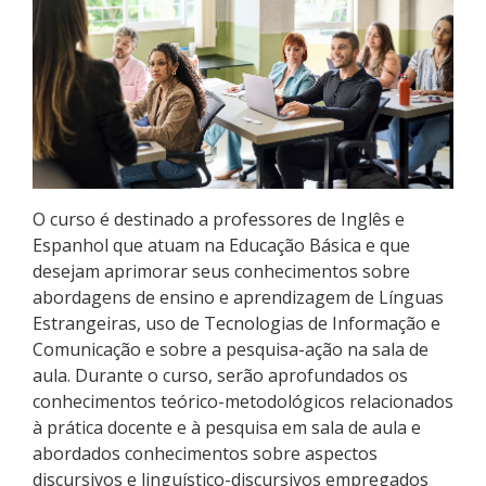
Pós-graduação
Educação a Distância
Educação de Jovens e Adultos
Transferências e retornos
O curso é destinado a professores de Inglês e
PartiuIF
Espanhol que atuam na Educação Básica e que
desejam aprimorar seus conhecimentos sobre
Parcerias
abordagens de ensino e aprendizagem de Línguas
Estrangeiras, uso de Tecnologias de Informação e
Comunicação e sobre a pesquisa-ação na sala de
aula. Durante o curso, serão aprofundados os
Processo de Inscrição
conhecimentos teórico-metodológicos relacionados
à prática docente e à pesquisa em sala de aula e
Resultados
abordados conhecimentos sobre aspectos
discursivos e linguístico-discursivos empregados