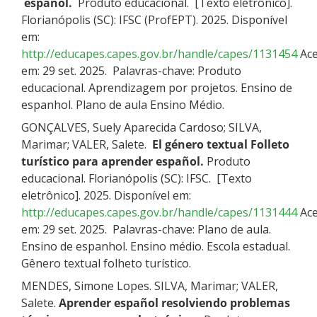
español.
Produto educacional. [Texto eletrônico].
Florianópolis (SC): IFSC (ProfEPT). 2025. Disponível
em:
http://educapes.capes.gov.br/handle/capes/1131454
Ace
em: 29 set. 2025. Palavras-chave: Produto
educacional. Aprendizagem por projetos. Ensino de
espanhol. Plano de aula Ensino Médio.
GONÇALVES, Suely Aparecida Cardoso; SILVA,
Marimar; VALER, Salete.
El género textual Folleto
turístico para aprender español.
Produto
educacional. Florianópolis (SC): IFSC. [Texto
eletrônico]. 2025. Disponível em:
http://educapes.capes.gov.br/handle/capes/1131444
Ace
em: 29 set. 2025. Palavras-chave: Plano de aula.
Ensino de espanhol. Ensino médio. Escola estadual.
Gênero textual folheto turístico.
MENDES, Simone Lopes. SILVA, Marimar; VALER,
Salete.
Aprender español resolviendo problemas