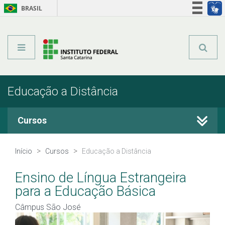
BRASIL
Órgãos do Governo
Acesso à informação
Legislação
Educação a Distância
Cursos
Cursos Técnicos
Início
Cursos
Educação a Distância
Graduação
Ensino de Língua Estrangeira
para a Educação Básica
Qualificação Profissional
Câmpus São José