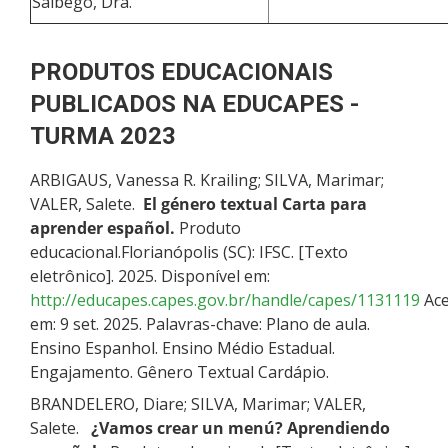
Salbego, Dra.
PRODUTOS EDUCACIONAIS
PUBLICADOS NA EDUCAPES -
TURMA 2023
ARBIGAUS, Vanessa R. Krailing; SILVA, Marimar;
VALER, Salete.
El género textual Carta para
aprender español.
Produto
educacional.Florianópolis (SC): IFSC. [Texto
eletrônico]. 2025. Disponível em:
http://educapes.capes.gov.br/handle/capes/1131119
Ace
em: 9 set. 2025. Palavras-chave: Plano de aula.
Ensino Espanhol. Ensino Médio Estadual.
Engajamento. Gênero Textual Cardápio.
BRANDELERO, Diare; SILVA, Marimar; VALER,
Salete.
¿Vamos crear un menú? Aprendiendo