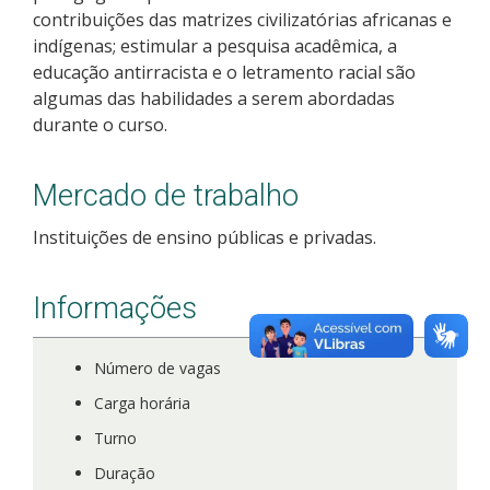
contribuições das matrizes civilizatórias africanas e
Como posso estudar no IFSC?
indígenas; estimular a pesquisa acadêmica, a
educação antirracista e o letramento racial são
Calendário de inscrições
algumas das habilidades a serem abordadas
durante o curso.
Processos Seletivos
Mercado de trabalho
Cotas
Instituições de ensino públicas e privadas.
Orientações para comprovação de cotas
Informações
Inscrições e acompanhamento
Número de vagas
Orientações para Matrícula
Carga horária
Estatísticas dos Processos Seletivos
Turno
Duração
Cadastro de interesse