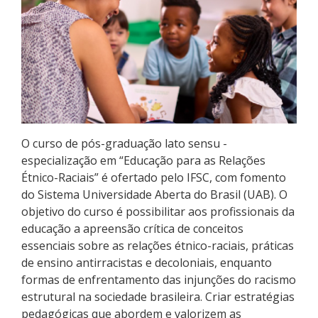
Pós-graduação
Educação a Distância
Educação de Jovens e Adultos
Transferências e retornos
O curso de pós-graduação lato sensu -
PartiuIF
especialização em “Educação para as Relações
Étnico-Raciais” é ofertado pelo IFSC, com fomento
Parcerias
do Sistema Universidade Aberta do Brasil (UAB). O
objetivo do curso é possibilitar aos profissionais da
educação a apreensão crítica de conceitos
essenciais sobre as relações étnico-raciais, práticas
Processo de Inscrição
de ensino antirracistas e decoloniais, enquanto
formas de enfrentamento das injunções do racismo
estrutural na sociedade brasileira. Criar estratégias
Resultados
pedagógicas que abordem e valorizem as