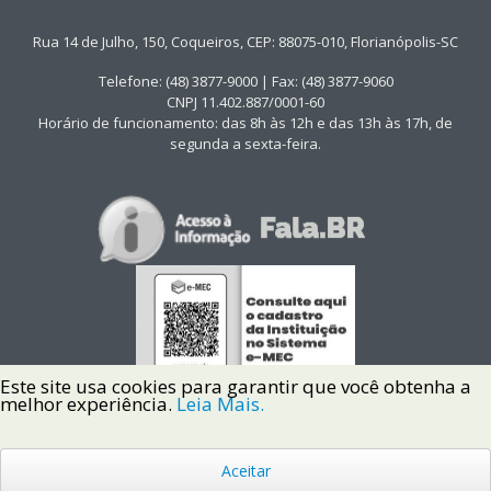
Rua 14 de Julho, 150, Coqueiros, CEP: 88075-010, Florianópolis-SC
Telefone: (48) 3877-9000 | Fax: (48) 3877-9060
CNPJ 11.402.887/0001-60
Horário de funcionamento: das 8h às 12h e das 13h às 17h, de
segunda a sexta-feira.
Este site usa cookies para garantir que você obtenha a
melhor experiência.
Leia Mais.
Aceitar
Copyright © 2022 Instituto Federal de Santa Catarina IFSC