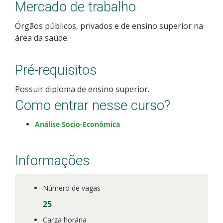
Mercado de trabalho
Como posso estudar no IFSC?
Órgãos públicos, privados e de ensino superior na
área da saúde.
Calendário de inscrições
Processos Seletivos
Pré-requisitos
Possuir diploma de ensino superior.
Cotas
Como entrar nesse curso?
Orientações para comprovação de cotas
Análise Socio-Econômica
Inscrições e acompanhamento
Informações
Orientações para Matrícula
Número de vagas
Estatísticas dos Processos Seletivos
25
Carga horária
Cadastro de interesse