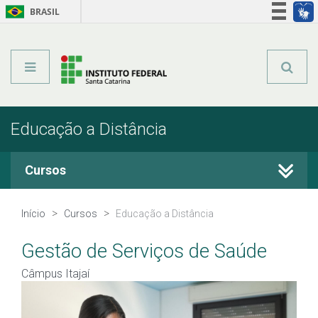
BRASIL
Órgãos do Governo
Acesso à informação
Legislação
Educação a Distância
Cursos
Cursos Técnicos
Início
Cursos
Educação a Distância
Graduação
Gestão de Serviços de Saúde
Câmpus Itajaí
Qualificação Profissional