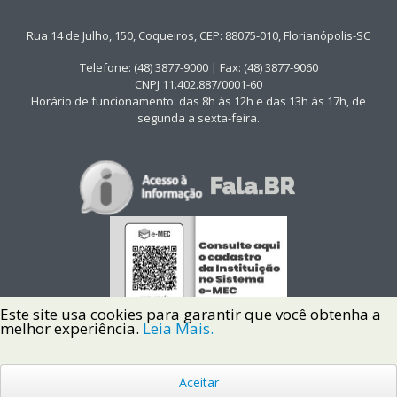
Rua 14 de Julho, 150, Coqueiros, CEP: 88075-010, Florianópolis-SC
Telefone: (48) 3877-9000 | Fax: (48) 3877-9060
CNPJ 11.402.887/0001-60
Horário de funcionamento: das 8h às 12h e das 13h às 17h, de
segunda a sexta-feira.
Este site usa cookies para garantir que você obtenha a
melhor experiência.
Leia Mais.
Aceitar
Copyright © 2022 Instituto Federal de Santa Catarina IFSC