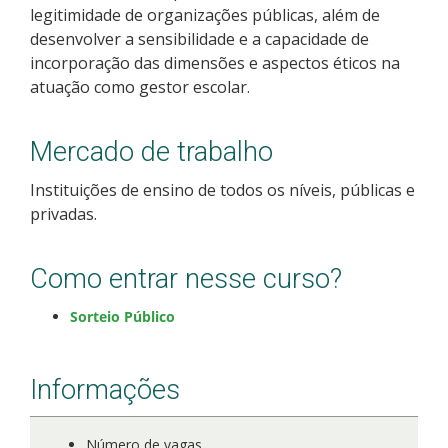
legitimidade de organizações públicas, além de
Como posso estudar no IFSC?
desenvolver a sensibilidade e a capacidade de
incorporação das dimensões e aspectos éticos na
Calendário de inscrições
atuação como gestor escolar.
Processos Seletivos
Mercado de trabalho
Cotas
Instituições de ensino de todos os níveis, públicas e
privadas.
Orientações para comprovação de cotas
Como entrar nesse curso?
Inscrições e acompanhamento
Sorteio Público
Orientações para Matrícula
Informações
Estatísticas dos Processos Seletivos
Número de vagas
Cadastro de interesse