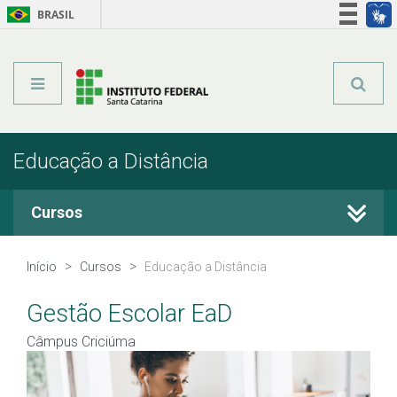
BRASIL
Órgãos do Governo
Acesso à informação
Legislação
Educação a Distância
Cursos
Cursos Técnicos
Início
Cursos
Educação a Distância
Graduação
Gestão Escolar EaD
Câmpus Criciúma
Qualificação Profissional