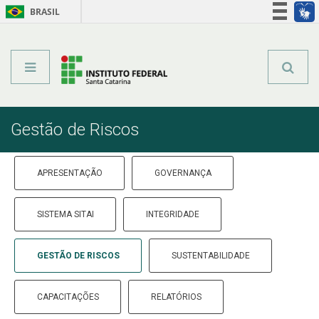
BRASIL
Órgãos do Governo
Acesso à informação
Legislação
Gestão de Riscos
APRESENTAÇÃO
GOVERNANÇA
SISTEMA SITAI
INTEGRIDADE
GESTÃO DE RISCOS
SUSTENTABILIDADE
CAPACITAÇÕES
RELATÓRIOS