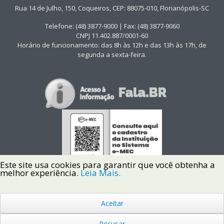
Rua 14 de Julho, 150, Coqueiros, CEP: 88075-010, Florianópolis-SC
Telefone: (48) 3877-9000 | Fax: (48) 3877-9060
CNPJ 11.402.887/0001-60
Horário de funcionamento: das 8h às 12h e das 13h às 17h, de
segunda a sexta-feira.
Este site usa cookies para garantir que você obtenha a
melhor experiência.
Leia Mais.
Aceitar
Copyright © 2022 Instituto Federal de Santa Catarina IFSC
Todos os Direitos Reservados.
Recusar