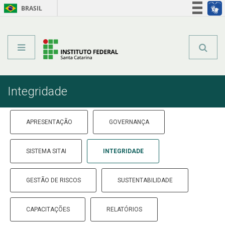
BRASIL
Órgãos do Governo
Acesso à informação
Legislação
Integridade
APRESENTAÇÃO
GOVERNANÇA
SISTEMA SITAI
INTEGRIDADE
GESTÃO DE RISCOS
SUSTENTABILIDADE
CAPACITAÇÕES
RELATÓRIOS