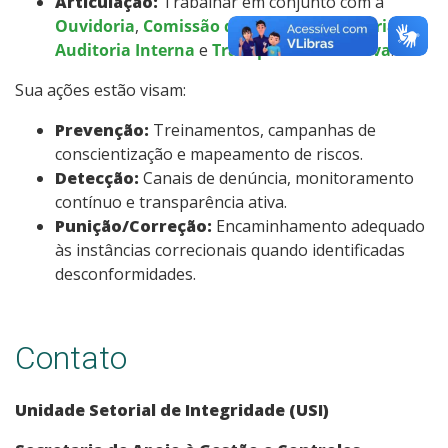
Articulação:
Trabalhar em conjunto com a
Ouvidoria
,
Comissão de Ética
,
Corregedoria
,
Auditoria Interna
e
Transparência Passiva
.
Sua ações estão visam:
Prevenção:
Treinamentos, campanhas de
conscientização e mapeamento de riscos.
Detecção:
Canais de denúncia, monitoramento
contínuo e transparência ativa.
Punição/Correção:
Encaminhamento adequado
às instâncias correcionais quando identificadas
desconformidades.
Contato
Unidade Setorial de Integridade (USI)