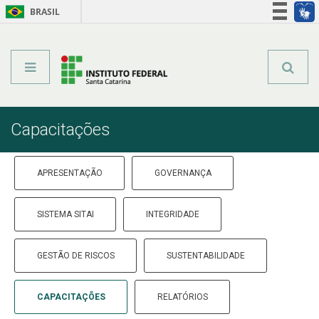
BRASIL
Órgãos do Governo
Acesso à informação
Legislação
Capacitações
APRESENTAÇÃO
GOVERNANÇA
SISTEMA SITAI
INTEGRIDADE
GESTÃO DE RISCOS
SUSTENTABILIDADE
CAPACITAÇÕES
RELATÓRIOS