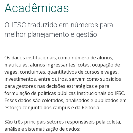
4- Auditorias
Acadêmicas
5- Parcerias, convênios e transferências
O IFSC traduzido em números para
6- Receitas e Despesas
melhor planejamento e gestão
7- Licitações e Contratos
Os dados institucionais, como número de alunos,
8- Servidores
matrículas, alunos ingressantes, cotas, ocupação de
vagas, concluintes, quantitativos de cursos e vagas,
investimentos, entre outros, servem como subsídios
9- Informações Classificadas
para gestores nas decisões estratégicas e para
formulação de políticas públicas institucionais do IFSC.
10- Serviço de Informação ao Cidadão (SIC)
Esses dados são coletados, analisados e publicados em
esforço conjunto dos câmpus e da Reitoria.
11- Perguntas Frequentes
São três principais setores responsáveis pela coleta,
12- Dados Abertos
análise e sistematização de dados: