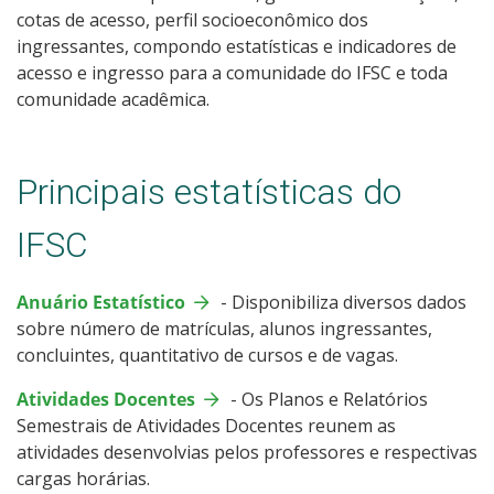
21- Relação com Fundação de Apoio
cotas de acesso, perfil socioeconômico dos
ingressantes, compondo estatísticas e indicadores de
22- LGPD - Lei Geral de Proteção de Dados
acesso e ingresso para a comunidade do IFSC e toda
comunidade acadêmica.
23- Prestação de Contas
Principais estatísticas do
24 - Gestão de Riscos
IFSC
25- Atos normativos
Anuário Estatístico
26 - Ensino Superior
- Disponibiliza diversos dados
sobre número de matrículas, alunos ingressantes,
concluintes, quantitativo de cursos e de vagas.
27 - Disposição cronológica de pagamentos
Atividades Docentes
-
Os Planos e Relatórios
28- Observatório de Acesso, Permanência e Êxito
Semestrais de Atividades Docentes reunem as
atividades desenvolvias pelos professores e respectivas
29- Corregedoria
cargas horárias.