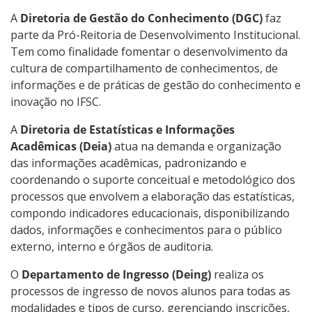
A
Diretoria de Gestão do Conhecimento (DGC)
faz
13 - Sanções Administrativas
parte da Pró-Reitoria de Desenvolvimento Institucional.
Tem como finalidade fomentar o desenvolvimento da
14- Ferramentas e Aspectos Tecnológicos
cultura de compartilhamento de conhecimentos, de
informações e de práticas de gestão do conhecimento e
15- Avaliação Institucional
inovação no IFSC.
A
Diretoria de Estatísticas e Informações
16- Carta de Serviços ao Usuário
Acadêmicas (Deia)
atua na demanda e organização
das informações acadêmicas, padronizando e
17- Indicadores e estatísticas
coordenando o suporte conceitual e metodológico dos
processos que envolvem a elaboração das estatísticas,
18- Relatórios de Gestão
compondo indicadores educacionais, disponibilizando
dados, informações e conhecimentos para o público
19- Publicações Oficiais
externo, interno e órgãos de auditoria.
O
Departamento de Ingresso (Deing)
realiza os
20- Consulta a processos
processos de ingresso de novos alunos para todas as
modalidades e tipos de curso, gerenciando inscrições,