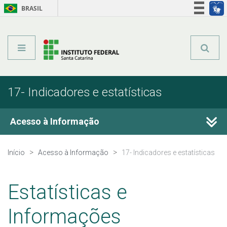
BRASIL
Órgãos do Governo
Acesso à informação
Legislação
17- Indicadores e estatísticas
Acesso à Informação
1- Institucional
Início
Acesso à Informação
17- Indicadores e estatísticas
2- Ações e Programas
Estatísticas e
3- Participação Social
Informações