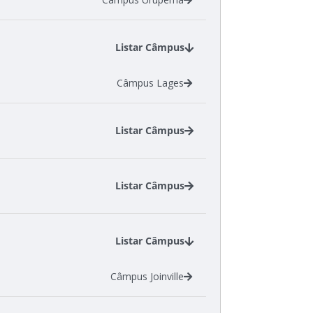
Listar Câmpus
Câmpus Lages
Listar Câmpus
Câmpus Garopaba
Câmpus Lages
Listar Câmpus
Câmpus Canoinhas
Câmpus São Carlos
Listar Câmpus
Câmpus Joinville