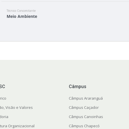
Técnico Concomitante
Meio Ambiente
FSC
Câmpus
rico
Câmpus Araranguá
ão, Visão e Valores
Câmpus Caçador
doria
Câmpus Canoinhas
utura Organizacional
Câmpus Chapecó