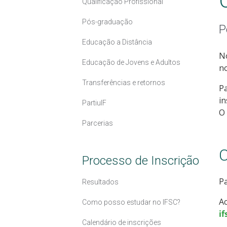
Qualificação Profissional
Pós-graduação
P
Educação a Distância
No
Educação de Jovens e Adultos
no
Transferências e retornos
Pa
in
PartiuIF
O 
Parcerias
C
Processo de Inscrição
Pa
Resultados
Ac
Como posso estudar no IFSC?
if
Calendário de inscrições