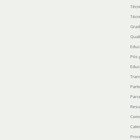
Técn
Técn
Grad
Quali
Educ
Pós-
Educ
Tran
Parti
Parc
Resu
Como
Cale
Proc