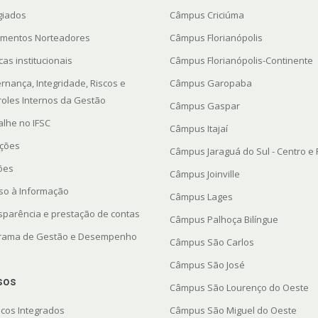
giados
Câmpus Criciúma
mentos Norteadores
Câmpus Florianópolis
icas institucionais
Câmpus Florianópolis-Continente
rnança, Integridade, Riscos e
Câmpus Garopaba
roles Internos da Gestão
Câmpus Gaspar
alhe no IFSC
Câmpus Itajaí
ações
Câmpus Jaraguá do Sul - Centro e
ções
Câmpus Joinville
so à Informação
Câmpus Lages
sparência e prestação de contas
Câmpus Palhoça Bilíngue
rama de Gestão e Desempenho
Câmpus São Carlos
Câmpus São José
sos
Câmpus São Lourenço do Oeste
icos Integrados
Câmpus São Miguel do Oeste