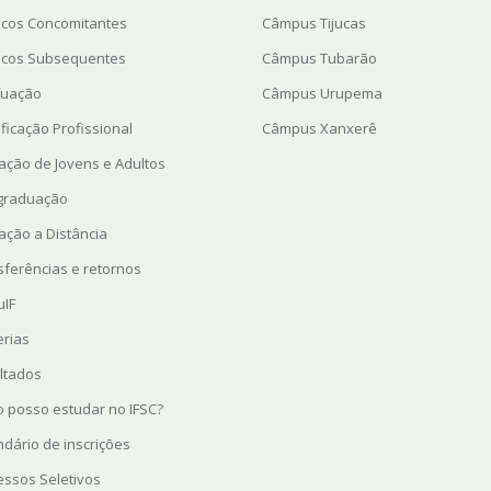
icos Concomitantes
Câmpus Tijucas
icos Subsequentes
Câmpus Tubarão
uação
Câmpus Urupema
ficação Profissional
Câmpus Xanxerê
ação de Jovens e Adultos
graduação
ação a Distância
sferências e retornos
uIF
erias
ltados
 posso estudar no IFSC?
ndário de inscrições
essos Seletivos