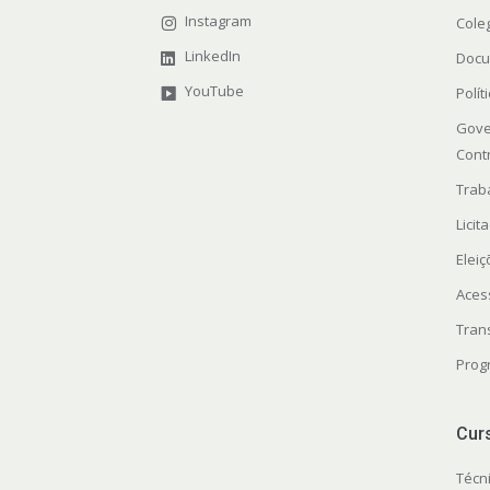
Instagram
Cole
LinkedIn
Docu
YouTube
Polít
Gove
Cont
Trab
Licit
Elei
Aces
Tran
Prog
Cur
Técn