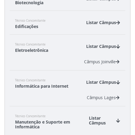
Biotecnologia
Câmpus Garopaba
Técnico Concomitante
Câmpus Lages
Listar Câmpus
Edificações
Câmpus Canoinhas
Técnico Concomitante
Câmpus São Carlos
Listar Câmpus
Eletroeletrônica
Câmpus Joinville
Técnico Concomitante
Listar Câmpus
Informática para Internet
Câmpus Lages
Técnico Concomitante
Listar
Manutenção e Suporte em
Câmpus
Informática