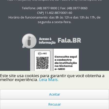
Telefone: (48) 3877-9000 | Fax: (48) 3877-9060
CNPJ 11.402.887/0001-60
Horário de funcionamento: das 8h às 12h e das 13h às 17h, de
segunda a sexta-feira.
Este site usa cookies para garantir que você obtenha a
melhor experiência.
Leia Mais.
Aceitar
Copyright © 2022 Instituto Federal de Santa Catarina IFSC
Todos os Direitos Reservados.
Recusar