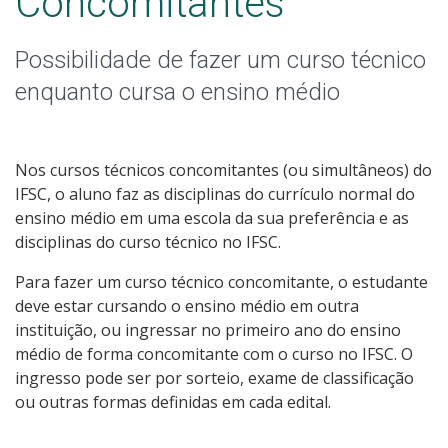
Concomitantes
Pós-graduação
Possibilidade de fazer um curso técnico
Educação a Distância
enquanto cursa o ensino médio
Educação de Jovens e Adultos
Transferências e retornos
Nos cursos técnicos concomitantes (ou simultâneos) do
IFSC, o aluno faz as disciplinas do currículo normal do
PartiuIF
ensino médio em uma escola da sua preferência e as
disciplinas do curso técnico no IFSC.
Parcerias
Para fazer um curso técnico concomitante, o estudante
deve estar cursando o ensino médio em outra
instituição, ou ingressar no primeiro ano do ensino
médio de forma concomitante com o curso no IFSC. O
Processo de Inscrição
ingresso pode ser por sorteio, exame de classificação
ou outras formas definidas em cada edital.
Resultados