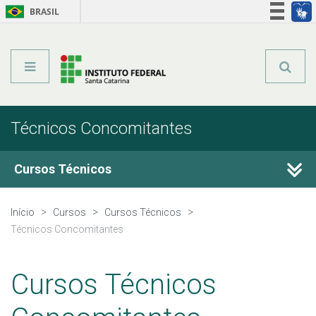
BRASIL
Órgãos do Governo
Acesso à informação
Legislação
Técnicos Concomitantes
Cursos Técnicos
Cursos Técnicos
Início
Cursos
Cursos Técnicos
Técnicos Concomitantes
Graduação
Cursos Técnicos
Qualificação Profissional