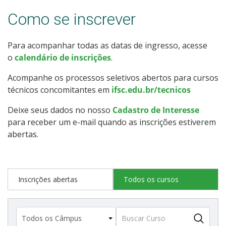
Como posso estudar no IFSC?
Como se inscrever
Calendário de inscrições
Para acompanhar todas as datas de ingresso, acesse
o
calendário de inscrições
.
Processos Seletivos
Acompanhe os processos seletivos abertos para cursos
técnicos concomitantes em
ifsc.edu.br/tecnicos
Cotas
Deixe seus dados no nosso
Cadastro de Interesse
Orientações para comprovação de cotas
para receber um e-mail quando as inscrições estiverem
abertas.
Inscrições e acompanhamento
Orientações para Matrícula
Inscrições abertas
Todos os cursos
Estatísticas dos Processos Seletivos
Cadastro de interesse