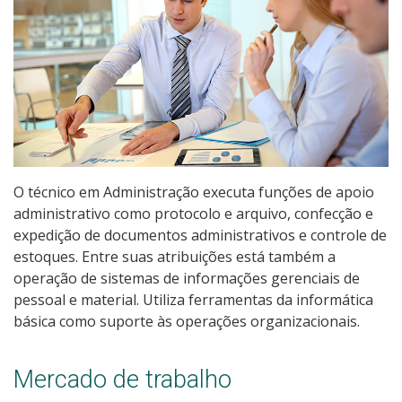
Pós-graduação
Educação a Distância
Educação de Jovens e Adultos
Transferências e retornos
O técnico em Administração executa funções de apoio
PartiuIF
administrativo como protocolo e arquivo, confecção e
expedição de documentos administrativos e controle de
Parcerias
estoques. Entre suas atribuições está também a
operação de sistemas de informações gerenciais de
pessoal e material. Utiliza ferramentas da informática
Processo de Inscrição
básica como suporte às operações organizacionais.
Resultados
Mercado de trabalho