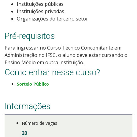
Instituições públicas
Como posso estudar no IFSC?
Instituições privadas
Organizações do terceiro setor
Calendário de inscrições
Pré-requisitos
Processos Seletivos
Para ingressar no Curso Técnico Concomitante em
Administração no IFSC, o aluno deve estar cursando o
Cotas
Ensino Médio em outra instituição.
Como entrar nesse curso?
Orientações para comprovação de cotas
Sorteio Público
Inscrições e acompanhamento
Orientações para Matrícula
Informações
Estatísticas dos Processos Seletivos
Número de vagas
20
Cadastro de interesse