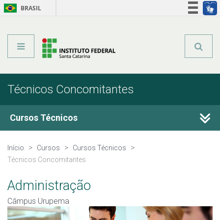
BRASIL
Órgãos do Governo
Acesso à informação
Legislação
Técnicos Concomitantes
Cursos Técnicos
Cursos Técnicos
Início
Cursos
Cursos Técnicos
Técnicos Concomitantes
Graduação
Administração
Qualificação Profissional
Câmpus Urupema