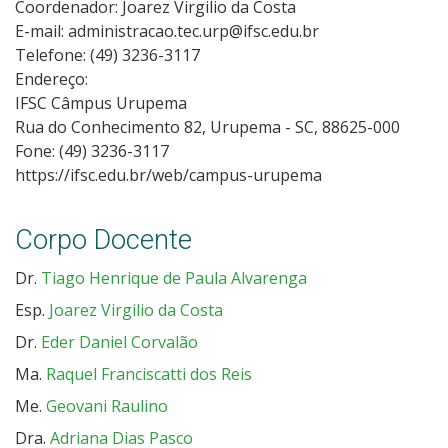
Coordenador: Joarez Virgilio da Costa
E-mail: administracao.tec.urp@ifsc.edu.br
Telefone: (49) 3236-3117
Endereço:
IFSC Câmpus Urupema
Rua do Conhecimento 82, Urupema - SC, 88625-000
Fone: (49) 3236-3117
https://ifsc.edu.br/web/campus-urupema
Corpo Docente
Dr.
Tiago Henrique de Paula Alvarenga
Esp.
Joarez Virgilio da Costa
Dr.
Eder Daniel Corvalão
Ma.
Raquel Franciscatti dos Reis
Me.
Geovani Raulino
Dra.
Adriana Dias Pasco