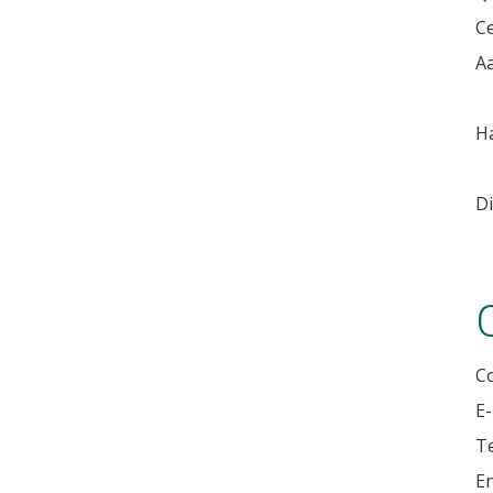
Ce
Aa
Ha
Di
C
E-
Te
E