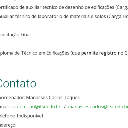
rtificado de auxiliar técnico de desenho de edificações (Car
uxiliar técnico de laboratório de materiais e solos (Carga H
bilitação Final:
ploma de Técnico em Edificações
(que permite registro no C
Contato
oordenador: Manasses Carlos Taques
mail:
coorcte.can@ifsc.edu.br
/
manasses.carlos@ifsc.edu.b
lefone: Indisponível
ndereço: