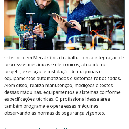
Pós-graduação
Educação a Distância
Educação de Jovens e Adultos
Transferências e retornos
O técnico em Mecatrônica trabalha com a integração de
PartiuIF
processos mecânicos e eletrônicos, atuando no
projeto, execução e instalação de máquinas e
Parcerias
equipamentos automatizados e sistemas robotizados.
Além disso, realiza manutenção, medições e testes
dessas máquinas, equipamentos e sistemas conforme
especificações técnicas. O profissional dessa área
Processo de Inscrição
também programa e opera essas máquinas,
observando as normas de segurança vigentes.
Resultados