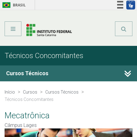
BRASIL
Órgãos do Governo
Acesso à informação
Legislação
Técnicos Concomitantes
Cursos Técnicos
Cursos Técnicos
Início
Cursos
Cursos Técnicos
Técnicos Concomitantes
Graduação
Mecatrônica
Qualificação Profissional
Câmpus Lages