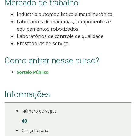
Mercado de trabalho
Como posso estudar no IFSC?
Indústria automobilística e metalmecânica
Fabricantes de máquinas, componentes e
Calendário de inscrições
equipamentos robotizados
Laboratórios de controle de qualidade
Processos Seletivos
Prestadoras de serviço
Cotas
Como entrar nesse curso?
Orientações para comprovação de cotas
Sorteio Público
Inscrições e acompanhamento
Informações
Orientações para Matrícula
Número de vagas
Estatísticas dos Processos Seletivos
40
Carga horária
Cadastro de interesse