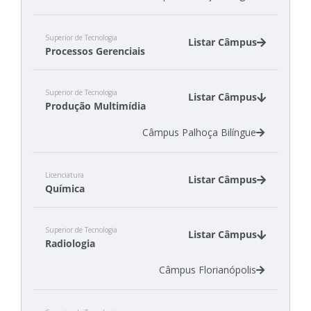
Superior de Tecnologia
Listar Câmpus
Processos Gerenciais
Câmpus Gaspar
Superior de Tecnologia
Câmpus São Miguel do Oeste
Listar Câmpus
Produção Multimídia
Câmpus Tubarão
Câmpus Palhoça Bilíngue
Licenciatura
Listar Câmpus
Química
Câmpus Criciúma
Superior de Tecnologia
Câmpus São José
Listar Câmpus
Radiologia
Câmpus Florianópolis