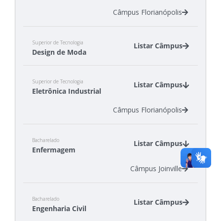
Câmpus Florianópolis
Superior de Tecnologia
Listar Câmpus
Design de Moda
Câmpus Araranguá
Superior de Tecnologia
Câmpus Gaspar
Listar Câmpus
Eletrônica Industrial
Câmpus Jaraguá do Sul - Centro
Câmpus Florianópolis
Bacharelado
Listar Câmpus
Enfermagem
Câmpus Joinville
Bacharelado
Listar Câmpus
Engenharia Civil