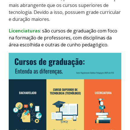
mais abrangente que os cursos superiores de
Como posso estudar no IFSC?
tecnologia. Devido a isso, possuem grade curricular
e duração maiores.
Calendário de inscrições
Licenciaturas
:
são cursos de graduação com foco
Processos Seletivos
na formação de professores, com disciplinas da
área escolhida e outras de cunho pedagógico.
Cotas
Orientações para comprovação de cotas
Inscrições e acompanhamento
Orientações para Matrícula
Estatísticas dos Processos Seletivos
Cadastro de interesse