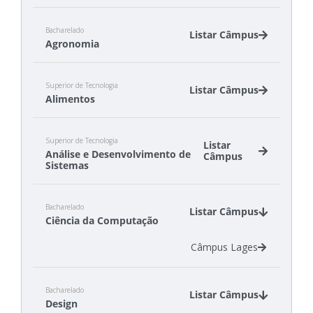
Bacharelado
Listar Câmpus
Agronomia
Câmpus Canoinhas
Superior de Tecnologia
Câmpus São Miguel do Oeste
Listar Câmpus
Alimentos
Câmpus Canoinhas
Superior de Tecnologia
Câmpus São Miguel do Oeste
Listar
Análise e Desenvolvimento de
Câmpus
Sistemas
Câmpus Canoinhas
Bacharelado
Câmpus Gaspar
Listar Câmpus
Ciência da Computação
Câmpus São José
Câmpus Tubarão
Câmpus Lages
Câmpus Xanxerê
Bacharelado
Listar Câmpus
Design