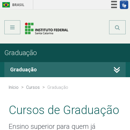
BRASIL
Órgãos do Governo
Acesso à informação
Legislação
Graduação
Graduação
Cursos Técnicos
Início
Cursos
Graduação
Graduação
Cursos de Graduação
Qualificação Profissional
Ensino superior para quem já