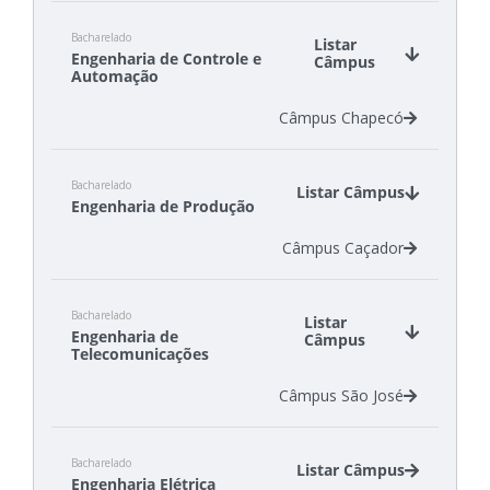
Câmpus Criciúma
Bacharelado
Câmpus Florianópolis
Listar
Engenharia de Controle e
Câmpus
Câmpus São Carlos
Automação
Câmpus Chapecó
Bacharelado
Listar Câmpus
Engenharia de Produção
Câmpus Caçador
Bacharelado
Listar
Engenharia de
Câmpus
Telecomunicações
Câmpus São José
Bacharelado
Listar Câmpus
Engenharia Elétrica