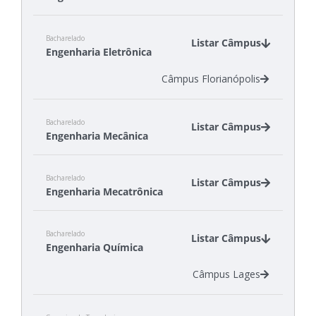
Câmpus Florianópolis
Bacharelado
Câmpus Itajaí
Listar Câmpus
Engenharia Eletrônica
Câmpus Jaraguá do Sul - Rau
Câmpus Joinville
Câmpus Florianópolis
Bacharelado
Listar Câmpus
Engenharia Mecânica
Câmpus Jaraguá do Sul - Rau
Bacharelado
Câmpus Joinville
Listar Câmpus
Engenharia Mecatrônica
Câmpus Lages
Câmpus Xanxerê
Câmpus Criciúma
Bacharelado
Câmpus Florianópolis
Listar Câmpus
Engenharia Química
Câmpus Lages