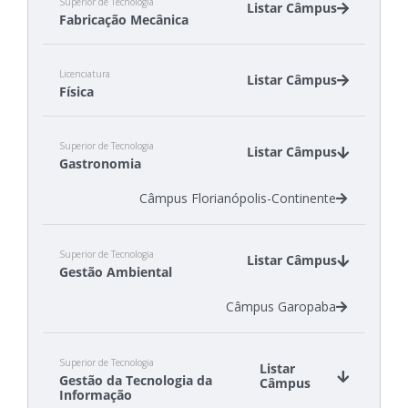
Superior de Tecnologia
Listar Câmpus
Fabricação Mecânica
Câmpus Chapecó
Licenciatura
Câmpus Itajaí
Listar Câmpus
Física
Câmpus Jaraguá do Sul - Rau
Câmpus Araranguá
Superior de Tecnologia
Câmpus Jaraguá do Sul - Centro
Listar Câmpus
Gastronomia
Câmpus Florianópolis-Continente
Superior de Tecnologia
Listar Câmpus
Gestão Ambiental
Câmpus Garopaba
Superior de Tecnologia
Listar
Gestão da Tecnologia da
Câmpus
Informação