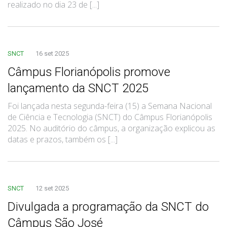
realizado no dia 23 de [...]
SNCT
16 set 2025
Câmpus Florianópolis promove
lançamento da SNCT 2025
Foi lançada nesta segunda-feira (15) a Semana Nacional
de Ciência e Tecnologia (SNCT) do Câmpus Florianópolis
2025. No auditório do câmpus, a organização explicou as
datas e prazos, também os [...]
SNCT
12 set 2025
Divulgada a programação da SNCT do
Câmpus São José