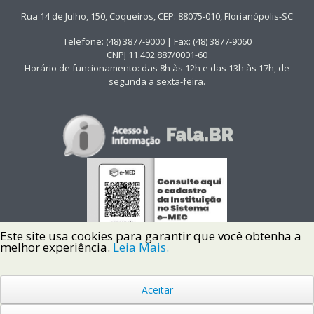
Rua 14 de Julho, 150, Coqueiros, CEP: 88075-010, Florianópolis-SC
Telefone: (48) 3877-9000 | Fax: (48) 3877-9060
CNPJ 11.402.887/0001-60
Horário de funcionamento: das 8h às 12h e das 13h às 17h, de
segunda a sexta-feira.
Este site usa cookies para garantir que você obtenha a
melhor experiência.
Leia Mais.
Aceitar
Copyright © 2022 Instituto Federal de Santa Catarina IFSC
Todos os Direitos Reservados.