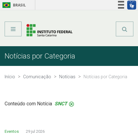
BRASIL
Órgãos do Governo
Acesso à informação
Legislação
Notícias por Categoria
Início
Comunicação
Notícias
Notícias por Categoria
Conteúdo com Notícia
SNCT
.
Eventos
29 jul 2026