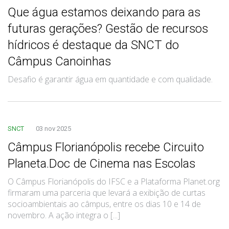
Que água estamos deixando para as
futuras gerações? Gestão de recursos
hídricos é destaque da SNCT do
Câmpus Canoinhas
Desafio é garantir água em quantidade e com qualidade.
SNCT
03 nov 2025
Câmpus Florianópolis recebe Circuito
Planeta.Doc de Cinema nas Escolas
O Câmpus Florianópolis do IFSC e a Plataforma Planet.org
firmaram uma parceria que levará a exibição de curtas
socioambientais ao câmpus, entre os dias 10 e 14 de
novembro. A ação integra o [...]