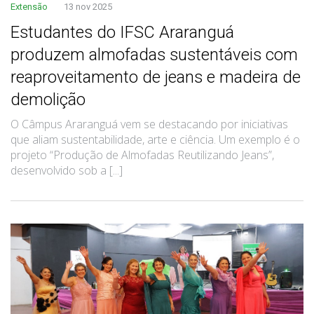
Extensão
13 nov 2025
Estudantes do IFSC Araranguá
produzem almofadas sustentáveis com
reaproveitamento de jeans e madeira de
demolição
O Câmpus Araranguá vem se destacando por iniciativas
que aliam sustentabilidade, arte e ciência. Um exemplo é o
projeto “Produção de Almofadas Reutilizando Jeans”,
desenvolvido sob a [...]