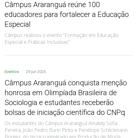
Câmpus Araranguá reúne 100
educadores para fortalecer a Educação
Especial
Câmpus realizou o evento “Formação em Educação
Especial e Práticas Inclusivas”
Eventos
29 jun 2026
Câmpus Araranguá conquista menção
honrosa em Olimpíada Brasileira de
Sociologia e estudantes receberão
bolsas de iniciação científica do CNPq
Os estudantes do Câmpus Araranguá Amabily Sofia
Pereira, João Pedro Burin Pinto e Penélope Schlickmann
Borges, do técnico integrado em Produção de Moda,