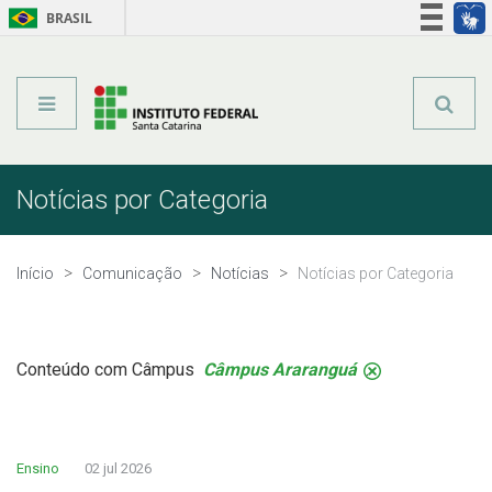
BRASIL
Órgãos do Governo
Acesso à informação
Legislação
Notícias por Categoria
Início
Comunicação
Notícias
Notícias por Categoria
Conteúdo com Câmpus
Câmpus Araranguá
.
Ensino
02 jul 2026