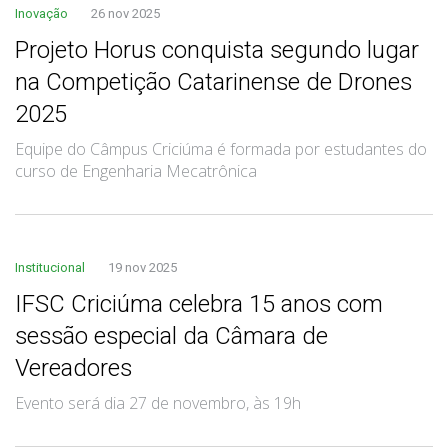
Inovação
26 nov 2025
Projeto Horus conquista segundo lugar
na Competição Catarinense de Drones
2025
Equipe do Câmpus Criciúma é formada por estudantes do
curso de Engenharia Mecatrônica
Institucional
19 nov 2025
IFSC Criciúma celebra 15 anos com
sessão especial da Câmara de
Vereadores
Evento será dia 27 de novembro, às 19h