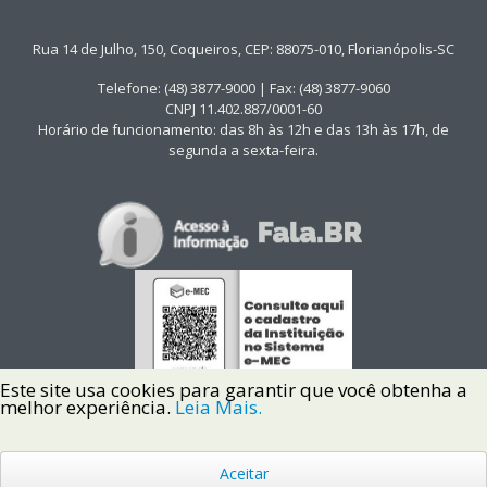
Rua 14 de Julho, 150, Coqueiros, CEP: 88075-010, Florianópolis-SC
Telefone: (48) 3877-9000 | Fax: (48) 3877-9060
CNPJ 11.402.887/0001-60
Horário de funcionamento: das 8h às 12h e das 13h às 17h, de
segunda a sexta-feira.
Este site usa cookies para garantir que você obtenha a
melhor experiência.
Leia Mais.
Aceitar
Copyright © 2022 Instituto Federal de Santa Catarina IFSC