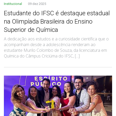
Institucional
09 dez 2025
Estudante do IFSC é destaque estadual
na Olimpíada Brasileira do Ensino
Superior de Química
A dedicação aos estudos e a curiosidade científica que o
acompanham desde a adolescência renderam ao
estudante Murilo Colombo de Souza, da licenciatura em
Química do Câmpus Criciúma do IFSC, [...]