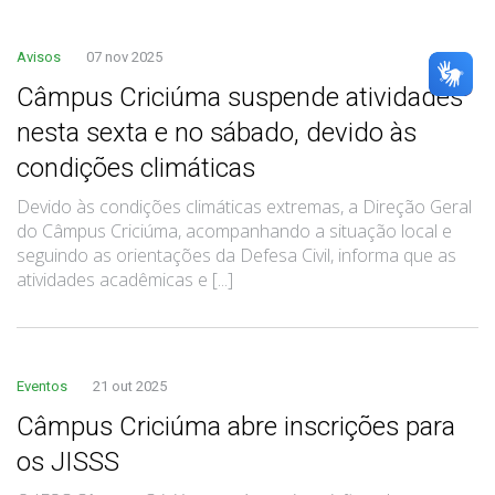
Avisos
07 nov 2025
Câmpus Criciúma suspende atividades
nesta sexta e no sábado, devido às
condições climáticas
Devido às condições climáticas extremas, a Direção Geral
do Câmpus Criciúma, acompanhando a situação local e
seguindo as orientações da Defesa Civil, informa que as
atividades acadêmicas e [...]
Eventos
21 out 2025
Câmpus Criciúma abre inscrições para
os JISSS