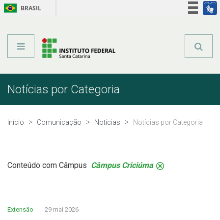
BRASIL
Órgãos do Governo
Acesso à informação
Legislação
Notícias por Categoria
Início
Comunicação
Notícias
Notícias por Categoria
Conteúdo com Câmpus
Câmpus Criciúma
.
Extensão
29 mai 2026