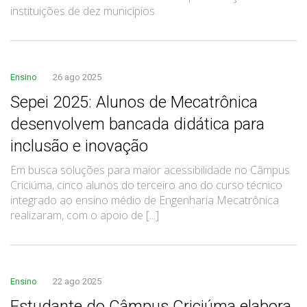
instituições de dez municípios
Ensino
26 ago 2025
Sepei 2025: Alunos de Mecatrônica
desenvolvem bancada didática para
inclusão e inovação
Em busca soluções para maior acessibilidade no Câmpus
Criciúma, cinco alunos do terceiro ano do curso técnico
integrado ao ensino médio de Engenharia Mecatrônica
realizaram, com o apoio de [...]
Ensino
22 ago 2025
Estudante do Câmpus Criciúma elabora