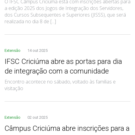
O IFSC Câmpus Criciúma está com inscrições abertas para
a edição 2025 dos Jogos de Integração dos Servidores,
dos Cursos Subsequentes e Superiores (JISSS), que será
realizada no dia 8 de [...]
Extensão
14 out 2025
IFSC Criciúma abre as portas para dia
de integração com a comunidade
Encontro acontece no sábado, voltado às famílias e
visitação
Extensão
02 out 2025
Câmpus Criciúma abre inscrições para a