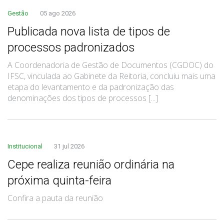
Gestão
05 ago 2026
Publicada nova lista de tipos de
processos padronizados
A Coordenadoria de Gestão de Documentos (CGDOC) do
IFSC, vinculada ao Gabinete da Reitoria, concluiu mais uma
etapa do levantamento e da padronização das
denominações dos tipos de processos [...]
Institucional
31 jul 2026
Cepe realiza reunião ordinária na
próxima quinta-feira
Confira a pauta da reunião