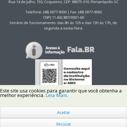
Rua 14 de Julho, 150, Coqueiros, CEP: 88075-010, Florianópolis-SC
Telefone: (48) 3877-9000 | Fax: (48) 3877-9060
CNPJ 11.402.887/0001-60
Horário de funcionamento: das 8h às 12h e das 13h às 17h, de
segunda a sexta-feira.
Este site usa cookies para garantir que você obtenha a
melhor experiência.
Leia Mais.
Aceitar
Copyright © 2022 Instituto Federal de Santa Catarina IFSC
Todos os Direitos Reservados.
Recusar