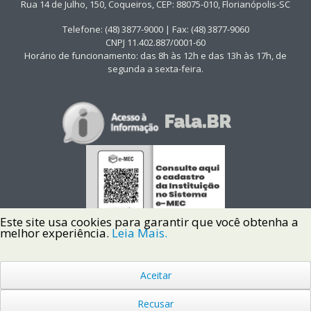
Rua 14 de Julho, 150, Coqueiros, CEP: 88075-010, Florianópolis-SC
Telefone: (48) 3877-9000 | Fax: (48) 3877-9060
CNPJ 11.402.887/0001-60
Horário de funcionamento: das 8h às 12h e das 13h às 17h, de
segunda a sexta-feira.
Este site usa cookies para garantir que você obtenha a
melhor experiência.
Leia Mais.
Aceitar
Copyright © 2022 Instituto Federal de Santa Catarina IFSC
Todos os Direitos Reservados.
Recusar