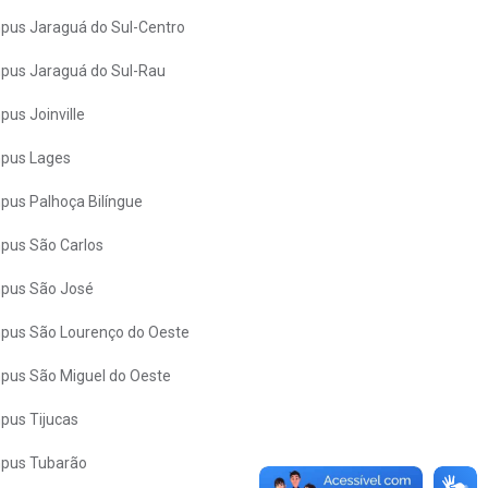
us Jaraguá do Sul-Centro
us Jaraguá do Sul-Rau
us Joinville
pus Lages
us Palhoça Bilíngue
pus São Carlos
pus São José
us São Lourenço do Oeste
us São Miguel do Oeste
us Tijucas
pus Tubarão