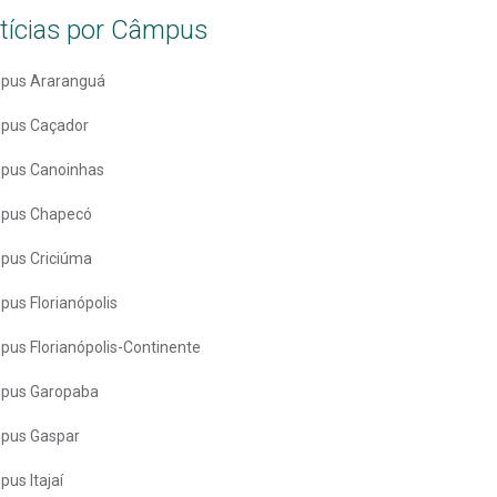
tícias por Câmpus
pus Araranguá
pus Caçador
pus Canoinhas
pus Chapecó
pus Criciúma
us Florianópolis
us Florianópolis-Continente
pus Garopaba
pus Gaspar
us Itajaí