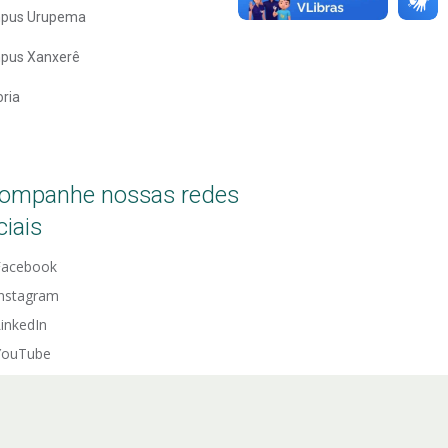
pus Urupema
pus Xanxerê
oria
ompanhe nossas redes
ciais
Facebook
Instagram
inkedIn
YouTube