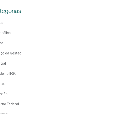
tegorias
os
scálico
no
ço da Gestão
cial
de no IFSC
ntos
ensão
rno Federal