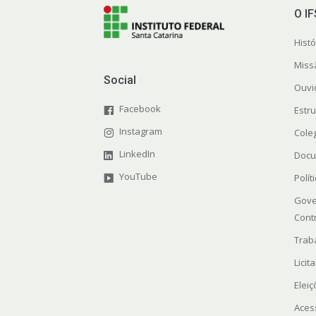
O I
Histó
Miss
Social
Ouvi
Facebook
Estr
Instagram
Cole
LinkedIn
Docu
YouTube
Polít
Gove
Cont
Trab
Licit
Elei
Aces