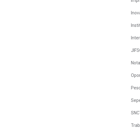
Imp
Inov
Inst
Inte
JIFS
Nota
Opor
Pesq
Sepe
SNC
Trab