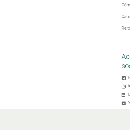
Câm
Câm
Reit
Ac
so
L