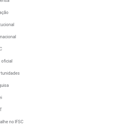
rensa
ação
itucional
rnacional
C
 oficial
tunidades
uisa
i
T
alhe no IFSC