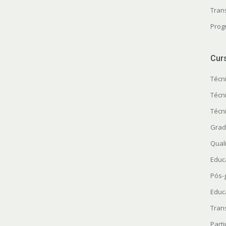
Tran
Prog
Cur
Técn
Técn
Técn
Grad
Quali
Educ
Pós-
Educ
Tran
Parti