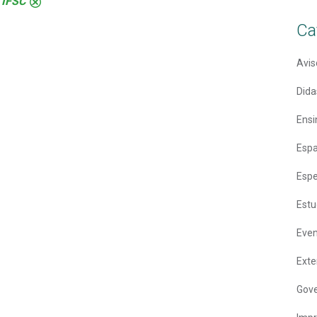
 IFSC
.
Ca
Avis
Dida
Ensi
Espa
Espe
Estu
Eve
Ext
Gove