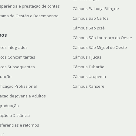
sparência e prestação de contas
Câmpus Palhoça Bilíngue
rama de Gestão e Desempenho
Câmpus São Carlos
Câmpus São José
sos
Câmpus São Lourenço do Oeste
icos Integrados
Câmpus São Miguel do Oeste
icos Concomitantes
Câmpus Tijucas
icos Subsequentes
Câmpus Tubarão
uação
Câmpus Urupema
ficação Profissional
Câmpus Xanxerê
ação de Jovens e Adultos
graduação
ação a Distância
sferências e retornos
uIF