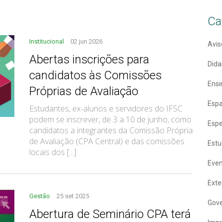
Ca
Institucional
02 jun 2026
Avis
Abertas inscrições para
Dida
candidatos às Comissões
Ensi
Próprias de Avaliação
Espa
Estudantes, ex-alunos e servidores do IFSC
podem se inscrever, de 3 a 10 de junho, como
Espe
candidatos a integrantes da Comissão Própria
de Avaliação (CPA Central) e das comissões
Estu
locais dos [...]
Eve
Ext
Gestão
25 set 2025
Gove
Abertura de Seminário CPA terá