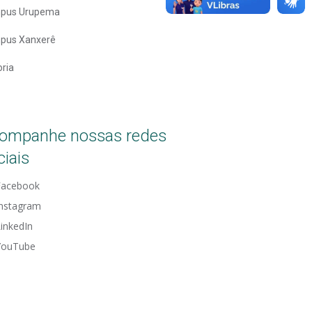
pus Urupema
pus Xanxerê
oria
ompanhe nossas redes
ciais
Facebook
Instagram
inkedIn
YouTube