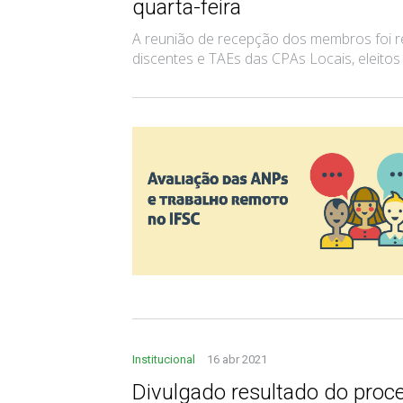
quarta-feira
A reunião de recepção dos membros foi re
discentes e TAEs das CPAs Locais, eleitos
Institucional
16 abr 2021
Divulgado resultado do proce