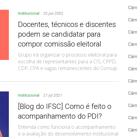
Câmp
Institucional
22 jun 2022
Câmp
Docentes, técnicos e discentes
Câmp
podem se candidatar para
compor comissão eleitoral
Câm
Grupo irá organizar o processo eleitoral para
Câmp
escolha de representantes para a CIS, CPPD,
CDP, CPA e vagas remanescentes do Consup
Câm
Câm
Câmp
Institucional
21 jul 2021
[Blog do IFSC] Como é feito o
Câmp
acompanhamento do PDI?
Câmp
Entenda como funciona o acompanhamento
Câm
e a avaliação do desenvolvimento institucional