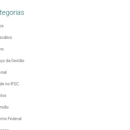
tegorias
os
scálico
no
ço da Gestão
cial
de no IFSC
ntos
ensão
rno Federal