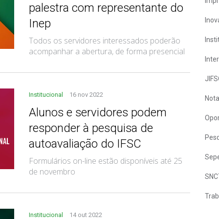
Imp
palestra com representante do
Inov
Inep
Todos os servidores interessados poderão
Inst
acompanhar a abertura, de forma presencial
Inte
JIFS
Institucional
16 nov 2022
Nota
Alunos e servidores podem
Opor
responder à pesquisa de
Pesq
autoavaliação do IFSC
Sepe
Formulários on-line estão disponíveis até 25
de novembro
SNC
Trab
Institucional
14 out 2022