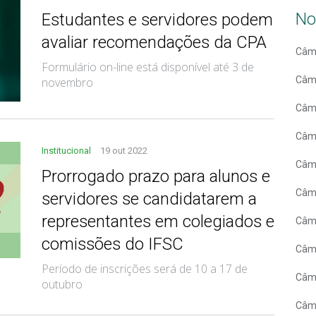
No
Estudantes e servidores podem
avaliar recomendações da CPA
Câm
Formulário on-line está disponível até 3 de
Câm
novembro
Câm
Câm
Institucional
19 out 2022
Câm
Prorrogado prazo para alunos e
Câmp
servidores se candidatarem a
representantes em colegiados e
Câmp
comissões do IFSC
Câm
Período de inscrições será de 10 a 17 de
Câm
outubro
Câmp