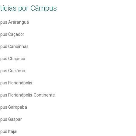
tícias por Câmpus
pus Araranguá
pus Caçador
pus Canoinhas
pus Chapecó
pus Criciúma
us Florianópolis
us Florianópolis-Continente
pus Garopaba
pus Gaspar
us Itajaí