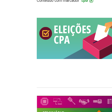
Conteúdo com marcador
cpa
.