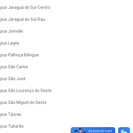
us Jaraguá do Sul-Centro
us Jaraguá do Sul-Rau
us Joinville
pus Lages
us Palhoça Bilíngue
pus São Carlos
pus São José
us São Lourenço do Oeste
us São Miguel do Oeste
us Tijucas
pus Tubarão