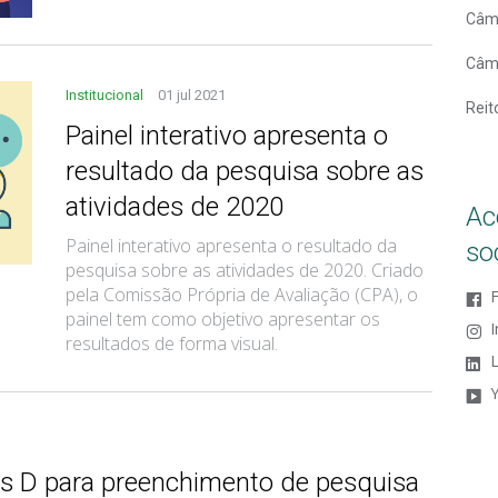
Câm
Câm
Institucional
01 jul 2021
Reit
Painel interativo apresenta o
resultado da pesquisa sobre as
atividades de 2020
Ac
Painel interativo apresenta o resultado da
so
pesquisa sobre as atividades de 2020. Criado
pela Comissão Própria de Avaliação (CPA), o
painel tem como objetivo apresentar os
resultados de forma visual.
L
 D para preenchimento de pesquisa