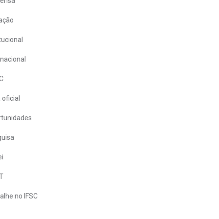
rensa
ação
itucional
rnacional
C
 oficial
tunidades
uisa
i
T
alhe no IFSC