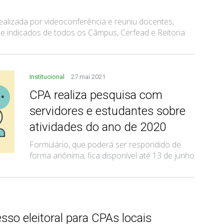
alizada por videoconferência e reuniu docentes,
 e indicados de todos os Câmpus, Cerfead e Reitoria.
Institucional
27 mai 2021
CPA realiza pesquisa com
servidores e estudantes sobre
atividades do ano de 2020
Formulário, que poderá ser respondido de
forma anônima, fica disponível até 13 de junho
sso eleitoral para CPAs locais