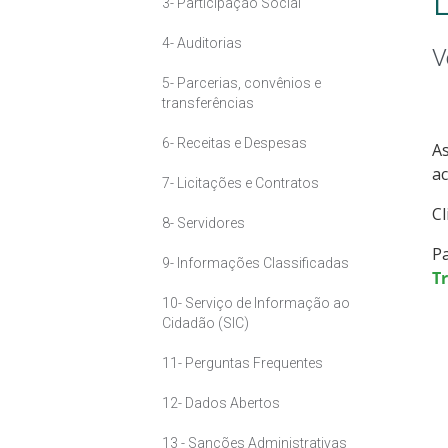
3- Participação Social
4- Auditorias
V
5- Parcerias, convênios e
transferências
6- Receitas e Despesas
As
ac
7- Licitações e Contratos
C
8- Servidores
Pa
9- Informações Classificadas
T
10- Serviço de Informação ao
Cidadão (SIC)
11- Perguntas Frequentes
12- Dados Abertos
13 - Sanções Administrativas