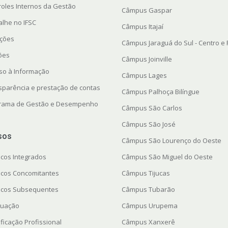
roles Internos da Gestão
Câmpus Gaspar
alhe no IFSC
Câmpus Itajaí
ações
Câmpus Jaraguá do Sul - Centro e
ções
Câmpus Joinville
so à Informação
Câmpus Lages
sparência e prestação de contas
Câmpus Palhoça Bilíngue
rama de Gestão e Desempenho
Câmpus São Carlos
Câmpus São José
sos
Câmpus São Lourenço do Oeste
icos Integrados
Câmpus São Miguel do Oeste
icos Concomitantes
Câmpus Tijucas
icos Subsequentes
Câmpus Tubarão
uação
Câmpus Urupema
ficação Profissional
Câmpus Xanxerê