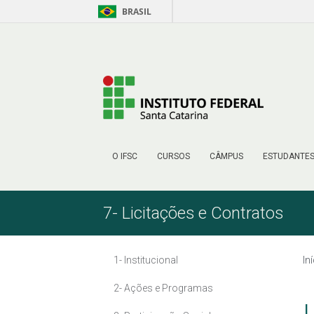
BRASIL
Pular para o Conteúdo
O IFSC
CURSOS
CÂMPUS
ESTUDANTE
7- Licitações e Contratos
1- Institucional
In
2- Ações e Programas