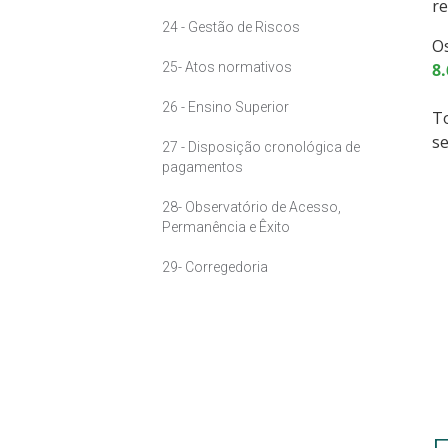
re
24 - Gestão de Riscos
Os
25- Atos normativos
8
26 - Ensino Superior
To
se
27 - Disposição cronológica de
pagamentos
28- Observatório de Acesso,
Permanência e Êxito
29- Corregedoria