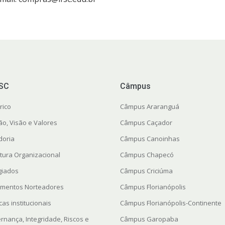
FSC
Câmpus
rico
Câmpus Araranguá
ão, Visão e Valores
Câmpus Caçador
doria
Câmpus Canoinhas
utura Organizacional
Câmpus Chapecó
giados
Câmpus Criciúma
mentos Norteadores
Câmpus Florianópolis
icas institucionais
Câmpus Florianópolis-Continente
rnança, Integridade, Riscos e
Câmpus Garopaba