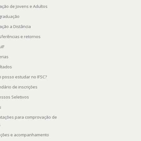
ação de Jovens e Adultos
graduação
ação a Distância
sferências e retornos
uIF
erias
ltados
 posso estudar no IFSC?
ndário de inscrições
essos Seletivos
s
ntações para comprovação de
s
rições e acompanhamento