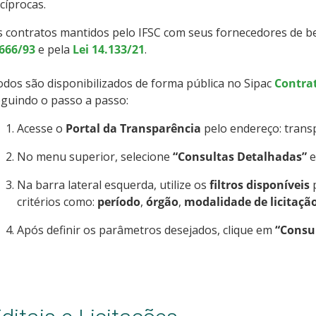
cíprocas.
 contratos mantidos pelo IFSC com seus fornecedores de be
.666/93
e pela
Lei 14.133/21
.
dos são disponibilizados de forma pública no Sipac
Contra
guindo o passo a passo:
Acesse o
Portal da Transparência
pelo endereço: transp
No menu superior, selecione
“Consultas Detalhadas”
e
Na barra lateral esquerda, utilize os
filtros disponíveis
p
critérios como:
período
,
órgão
,
modalidade de licitaçã
Após definir os parâmetros desejados, clique em
“Consu