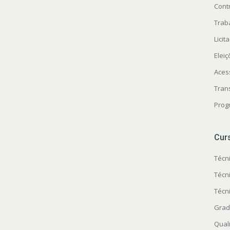
Cont
Trab
Licit
Elei
Aces
Tran
Prog
Cur
Técn
Técn
Técn
Grad
Quali