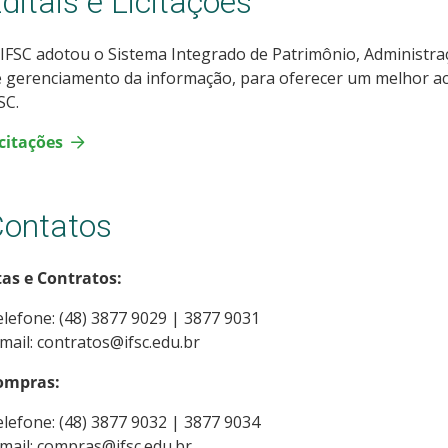
ditais e Licitações
IFSC adotou o Sistema Integrado de Patrimônio, Administra
 gerenciamento da informação, para oferecer um melhor aces
SC.
citações
ontatos
tas e Contratos:
lefone: (48) 3877 9029 | 3877 9031
mail: contratos@ifsc.edu.br
ompras:
lefone: (48) 3877 9032 | 3877 9034
mail: compras@ifsc.edu.br