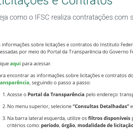
Licitações e Contratos
eja como o IFSC realiza contratações com 
 informações sobre licitações e contratos do Instituto Fede
essadas por meio do Portal da Transparência do Governo Fe
lique
aqui
para acessar.
ra encontrar as informações sobre licitações e contratos d
ransparência
,
seguindo o passo a passo:
Acesse o
Portal da Transparência
pelo endereço: transp
No menu superior, selecione
“Consultas Detalhadas”
e
Na barra lateral esquerda, utilize os
filtros disponíveis
p
critérios como:
período
,
órgão
,
modalidade de licitaçã