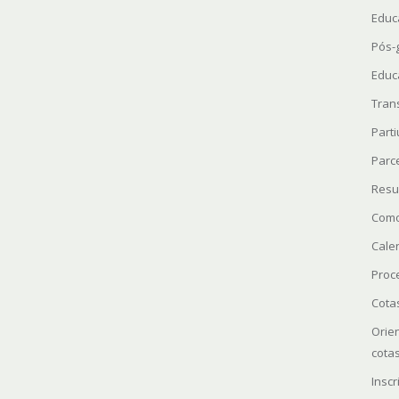
Educ
Pós-
Educ
Tran
Parti
Parc
Resu
Como
Cale
Proc
Cota
Orie
cota
Insc