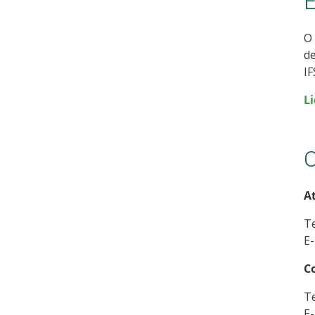
E
O 
de
IF
Li
C
A
Te
E-
C
Te
E-