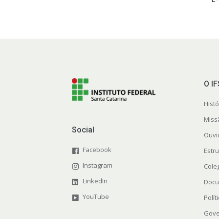
O I
Histó
Miss
Social
Ouvi
Facebook
Estr
Instagram
Cole
LinkedIn
Docu
YouTube
Polít
Gove