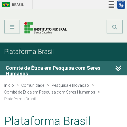
BRASIL
Órgãos do Governo
Acesso à informação
Legislação
Plataforma Brasil
Comitê de Ética em Pesquisa com Seres
Humanos
Início
Comunidade
Pesquisa e Inovação
Membros
Comitê de Ética em Pesquisa com Seres Humanos
Plataforma Brasil
Submissão de projetos
Plataforma Brasil
Pendências, emendas e notificação