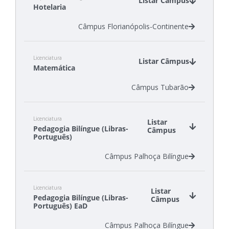
Listar Câmpus
Hotelaria
Câmpus Florianópolis-Continente
Licenciatura
Listar Câmpus
Matemática
Câmpus Tubarão
Licenciatura
Listar
Pedagogia Bilíngue (Libras-
Câmpus
Português)
Câmpus Palhoça Bilíngue
Licenciatura
Listar
Pedagogia Bilíngue (Libras-
Câmpus
Português) EaD
Câmpus Palhoça Bilíngue