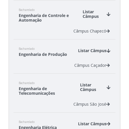
Câmpus Criciúma
Bacharelado
Câmpus Florianópolis
Listar
Engenharia de Controle e
Câmpus
Câmpus São Carlos
Automação
Câmpus Chapecó
Bacharelado
Listar Câmpus
Engenharia de Produção
Câmpus Caçador
Bacharelado
Listar
Engenharia de
Câmpus
Telecomunicações
Câmpus São José
Bacharelado
Listar Câmpus
Engenharia Elétrica