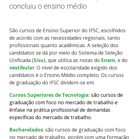
Pós-graduação
concluiu o ensino médio
Educação a Distância
São cursos de Ensino Superior do IFSC, escolhidos
Educação de Jovens e Adultos
de acordo com as necessidades regionais, tanto
profissionais quanto acadêmicas. A seleção dos
Transferências e retornos
candidatos se dá por meio do Sistema de Seleção
Unificada (
Sisu
), que utiliza as notas do
Enem
, e do
PartiuIF
vestibular
. O nível de escolaridade exigido dos
candidatos é o Ensino Médio completo. Os cursos
de graduação do IFSC dividem-se em:
Parcerias
Cursos Superiores de Tecnologia
:
são cursos de
graduação com foco no mercado de trabalho e
ênfase na prática profissional de demandas
Processo de Inscrição
específicas do mercado de trabalho.
Bacharelados
Resultados
: são cursos de graduação com foco
no mercado de trabalho, porém com uma formação