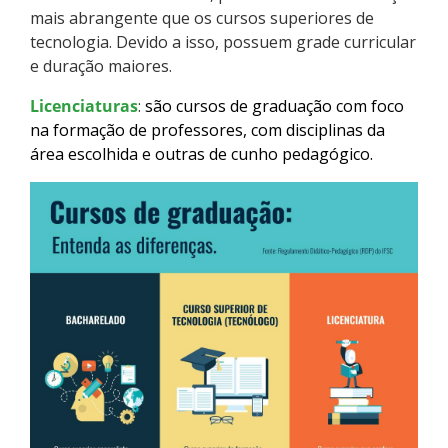
mais abrangente que os cursos superiores de
Como posso estudar no IFSC?
tecnologia. Devido a isso, possuem grade curricular
e duração maiores.
Calendário de inscrições
Licenciaturas
:
são cursos de graduação com foco
Processos Seletivos
na formação de professores, com disciplinas da
área escolhida e outras de cunho pedagógico.
Cotas
Orientações para comprovação de cotas
Inscrições e acompanhamento
Orientações para Matrícula
Estatísticas dos Processos Seletivos
Cadastro de interesse