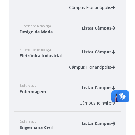
Câmpus Florianópolis
Superior de Tecnologia
Listar Câmpus
Design de Moda
Câmpus Araranguá
Superior de Tecnologia
Câmpus Gaspar
Listar Câmpus
Eletrônica Industrial
Câmpus Jaraguá do Sul - Centro
Câmpus Florianópolis
Bacharelado
Listar Câmpus
Enfermagem
Câmpus Joinville
Bacharelado
Listar Câmpus
Engenharia Civil