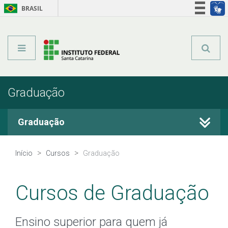
BRASIL
Órgãos do Governo
Acesso à informação
Legislação
Graduação
Graduação
Cursos Técnicos
Início
Cursos
Graduação
Graduação
Cursos de Graduação
Qualificação Profissional
Ensino superior para quem já