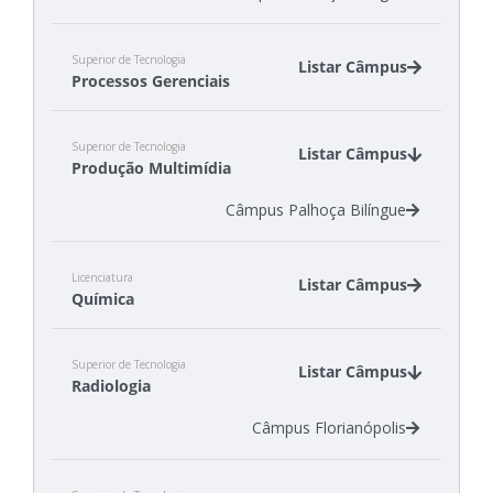
Superior de Tecnologia
Listar Câmpus
Processos Gerenciais
Câmpus Gaspar
Superior de Tecnologia
Câmpus São Miguel do Oeste
Listar Câmpus
Produção Multimídia
Câmpus Tubarão
Câmpus Palhoça Bilíngue
Licenciatura
Listar Câmpus
Química
Câmpus Criciúma
Superior de Tecnologia
Câmpus São José
Listar Câmpus
Radiologia
Câmpus Florianópolis