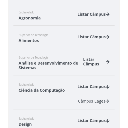
Bacharelado
Listar Câmpus
Agronomia
Câmpus Canoinhas
Superior de Tecnologia
Câmpus São Miguel do Oeste
Listar Câmpus
Alimentos
Câmpus Canoinhas
Superior de Tecnologia
Câmpus São Miguel do Oeste
Listar
Análise e Desenvolvimento de
Câmpus
Sistemas
Câmpus Canoinhas
Bacharelado
Câmpus Gaspar
Listar Câmpus
Ciência da Computação
Câmpus São José
Câmpus Tubarão
Câmpus Lages
Câmpus Xanxerê
Bacharelado
Listar Câmpus
Design