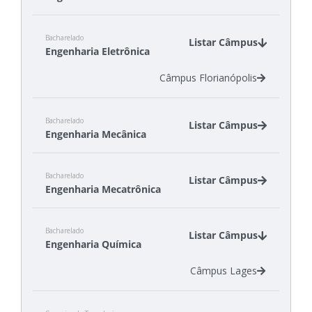
Câmpus Florianópolis
Bacharelado
Câmpus Itajaí
Listar Câmpus
Engenharia Eletrônica
Câmpus Jaraguá do Sul - Rau
Câmpus Joinville
Câmpus Florianópolis
Bacharelado
Listar Câmpus
Engenharia Mecânica
Câmpus Jaraguá do Sul - Rau
Bacharelado
Câmpus Joinville
Listar Câmpus
Engenharia Mecatrônica
Câmpus Lages
Câmpus Xanxerê
Câmpus Criciúma
Bacharelado
Câmpus Florianópolis
Listar Câmpus
Engenharia Química
Câmpus Lages