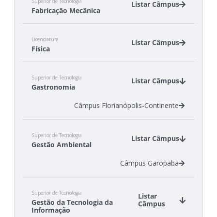
Superior de Tecnologia
Listar Câmpus
Fabricação Mecânica
Câmpus Chapecó
Licenciatura
Câmpus Itajaí
Listar Câmpus
Física
Câmpus Jaraguá do Sul - Rau
Câmpus Araranguá
Superior de Tecnologia
Câmpus Jaraguá do Sul - Centro
Listar Câmpus
Gastronomia
Câmpus Florianópolis-Continente
Superior de Tecnologia
Listar Câmpus
Gestão Ambiental
Câmpus Garopaba
Superior de Tecnologia
Listar
Gestão da Tecnologia da
Câmpus
Informação