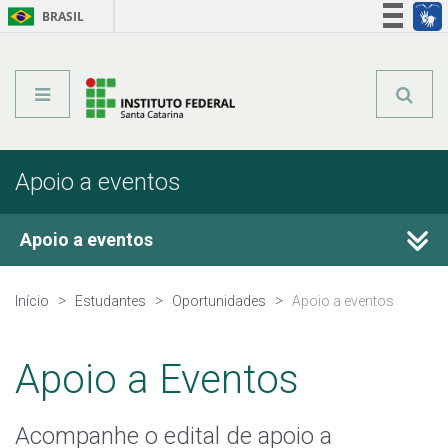
BRASIL
Órgãos do Governo
Acesso à informação
Legislação
Apoio a eventos
Apoio a eventos
Estágio e Emprego
Início
Estudantes
Oportunidades
Apoio a eventos
Ensino, Pesquisa e Extensão
Apoio a Eventos
Desafio IFSC de ideias inovadoras
Acompanhe o edital de apoio a