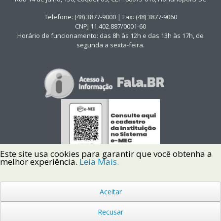
Telefone: (48) 3877-9000 | Fax: (48) 3877-9060
CNPJ 11.402.887/0001-60
Horário de funcionamento: das 8h às 12h e das 13h às 17h, de
segunda a sexta-feira.
Este site usa cookies para garantir que você obtenha a
melhor experiência.
Leia Mais.
Aceitar
Copyright © 2022 Instituto Federal de Santa Catarina IFSC
Todos os Direitos Reservados.
Recusar