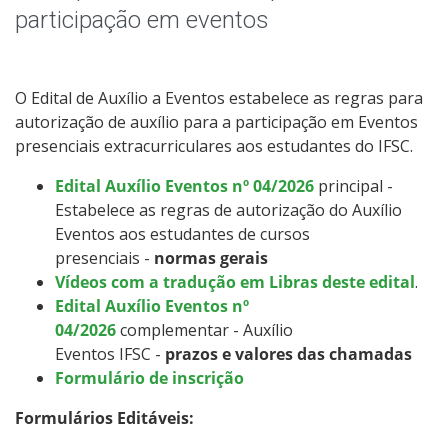
Apoio a eventos
participação em eventos
Programa Institucional de Bolsa de Iniciação à Docência -
PIBID
O Edital de Auxílio a Eventos estabelece as regras para
autorização de auxílio para a participação em Eventos
Residência Pedagógica
presenciais extracurriculares aos estudantes do IFSC.
Programa de Educação Tutorial | PET
Edital Auxílio Eventos nº 04/2026
principal -
Estabelece as regras de autorização do Auxílio
Eventos aos estudantes de cursos
Empresa Júnior
presenciais -
normas gerais
Vídeos com a tradução em Libras deste edital
.
Equipes de competição
Edital Auxílio Eventos nº
04/2026
complementar - Auxílio
Oportunidades externas
Eventos IFSC
-
prazos e valores das chamadas
Formulário de inscrição
Editais Encerrados
Formulários Editáveis: