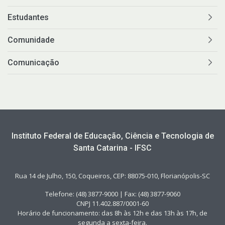
Estudantes
Comunidade
Comunicação
Instituto Federal de Educação, Ciência e Tecnologia de
Santa Catarina - IFSC
Rua 14 de Julho, 150, Coqueiros, CEP: 88075-010, Florianópolis-SC
Telefone: (48) 3877-9000 | Fax: (48) 3877-9060
CNPJ 11.402.887/0001-60
Horário de funcionamento: das 8h às 12h e das 13h às 17h, de
segunda a sexta-feira.