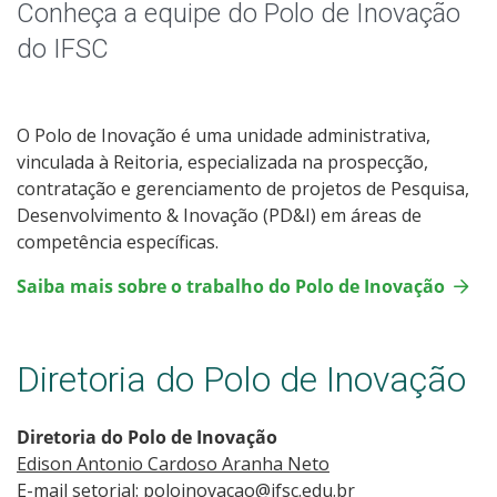
Pró-Reitoria de Ensino
Conheça a equipe do Polo de Inovação
do IFSC
Pró-Reitoria de Extensão e Relações Externas
Pró-Reitoria de Pesquisa, Pós-Graduação e Inovação
O Polo de Inovação é uma unidade administrativa,
vinculada à Reitoria, especializada na prospecção,
Polo de Inovação
contratação e gerenciamento de projetos de Pesquisa,
Desenvolvimento & Inovação (PD&I) em áreas de
Câmpus
competência específicas.
Saiba mais sobre o trabalho do Polo de Inovação
Polos EaD
Diretoria do Polo de Inovação
Diretoria do Polo de Inovação
Edison Antonio Cardoso Aranha Neto
E-mail setorial: poloinovacao@ifsc.edu.br